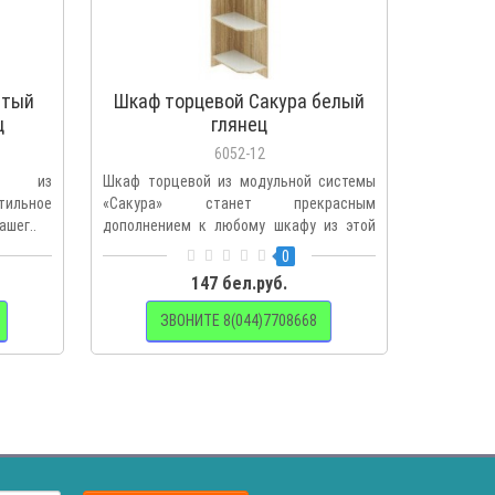
атый
Шкаф торцевой Сакура белый
Комо
ц
глянец
6052-12
тый из
Шкаф торцевой из модульной системы
Комод к
стильное
«Сакура» станет прекрасным
модульно
ашег..
дополнением к любому шкафу из этой
выполнен 
кол..
0
147 бел.руб.
ЗВОНИТЕ 8(044)7708668
З