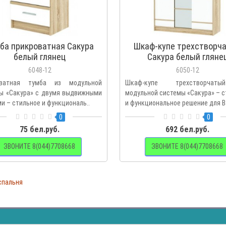
ба прикроватная Сакура
Шкаф-купе трехстворч
белый глянец
Сакура белый гляне
6048-12
6050-12
оватная тумба из модульной
Шкаф-купе трехстворча
ы «Сакура» с двумя выдвижными
модульной системы «Сакура» – 
и – стильное и функциональ..
и функциональное решение для В
0
0
75 бел.руб.
692 бел.руб.
ЗВОНИТЕ 8(044)7708668
ЗВОНИТЕ 8(044)7708668
спальня