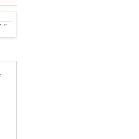
 нас
с
е