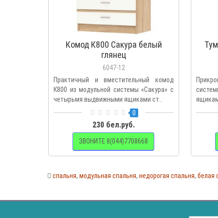
Комод К800 Сакура белый
Тум
глянец
6047-12
Практичный и вместительный комод
Прикр
К800 из модульной системы «Сакура» с
систем
четырьмя выдвижными ящиками ст..
ящикам
0
230 бел.руб.
ЗВОНИТЕ 8(044)7708668
спальня
,
модульная спальня
,
недорогая спальня
,
белая 