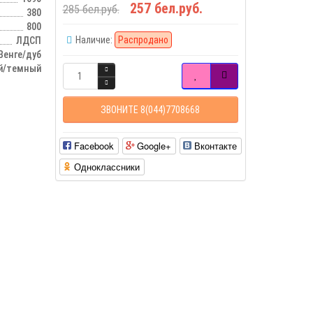
257 бел.руб.
285 бел.руб.
380
800
Наличие:
Распродано
ЛДСП
Венге/дуб
й/темный
ЗВОНИТЕ 8(044)7708668
Facebook
Google+
Вконтакте
Одноклассники