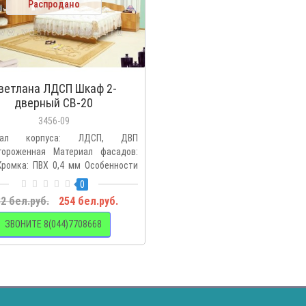
Распродано
ветлана ЛДСП Шкаф 2-
дверный СВ-20
3456-09
риал корпуса: ЛДСП, ДВП
гороженная Материал фасадов:
ромка: ПВХ 0,4 мм Особенности
0
2 бел.руб.
254 бел.руб.
ЗВОНИТЕ 8(044)7708668