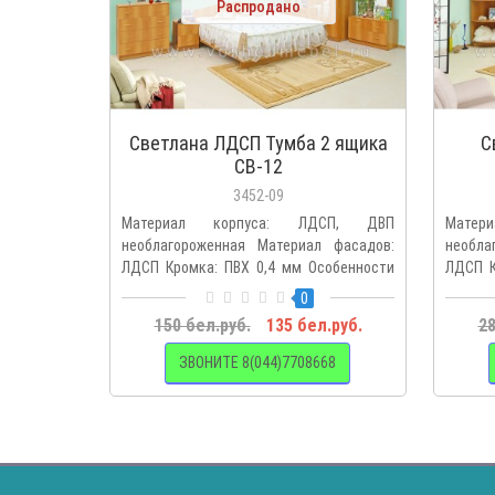
Распродано
Светлана ЛДСП Тумба 2 ящика
С
СВ-12
3452-09
Материал корпуса: ЛДСП, ДВП
Мате
необлагороженная Материал фасадов:
необла
ЛДСП Кромка: ПВХ 0,4 мм Особенности
ЛДСП К
м..
м..
0
150 бел.руб.
135 бел.руб.
28
ЗВОНИТЕ 8(044)7708668