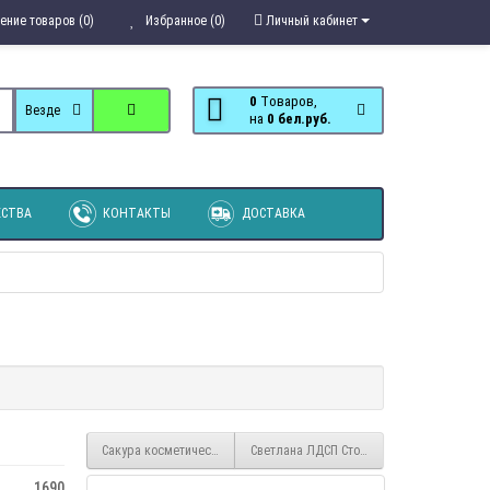
ение товаров (0)
Избранное (0)
Личный кабинет
0
Tоваров,
Везде
на
0 бел.руб.
СТВА
КОНТАКТЫ
ДОСТАВКА
Сакура косметический стол новый
Светлана ЛДСП Стол с банкеткой СВ-77
1690