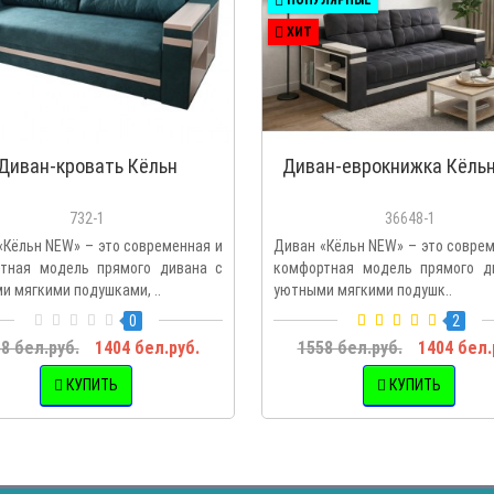
ХИТ
Диван-кровать Кёльн
Диван-еврокнижка Кёль
732-1
36648-1
«Кёльн NEW» – это современная и
Диван «Кёльн NEW» – это совре
тная модель прямого дивана с
комфортная модель прямого д
и мягкими подушками, ..
уютными мягкими подушк..
0
2
8 бел.руб.
1404 бел.руб.
1558 бел.руб.
1404 бел.
КУПИТЬ
КУПИТЬ