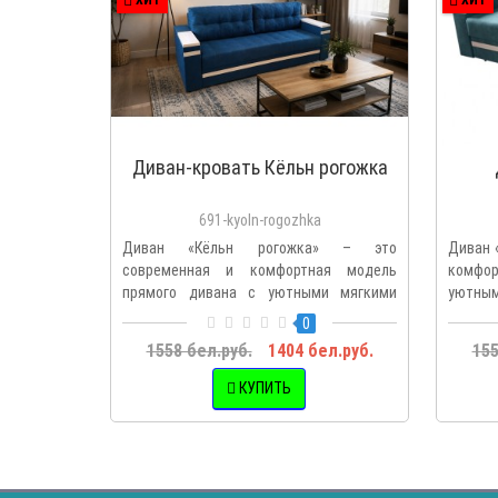
Диван-кровать Кёльн рогожка
691-kyoln-rogozhka
Диван «Кёльн рогожка» – это
Диван 
современная и комфортная модель
комфор
прямого дивана с уютными мягкими
уютным
подушка..
0
1558 бел.руб.
1404 бел.руб.
155
КУПИТЬ