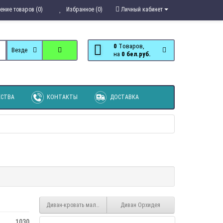
ение товаров (0)
Избранное (0)
Личный кабинет
0
Tоваров,
Везде
на
0 бел.руб.
СТВА
КОНТАКТЫ
ДОСТАВКА
Диван-кровать малогабаритный Колобок
Диван Орхидея
1030