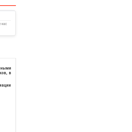
 нас
тными
ов, в
мации