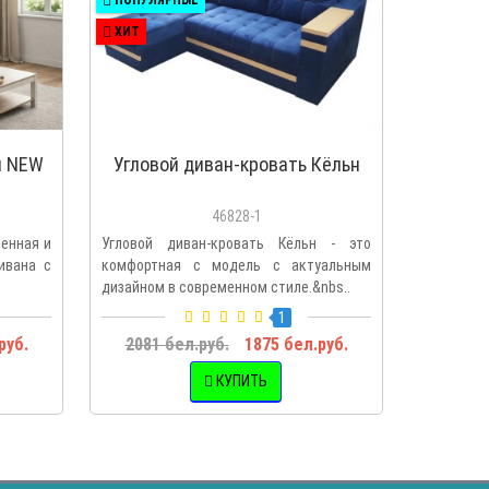
ХИТ
н NEW
Угловой диван-кровать Кёльн
Диван
46828-1
менная и
Угловой диван-кровать Кёльн - это
Диван-е
ивана с
комфортная с модель с актуальным
декора – 
дизайном в современном стиле.&nbs..
модель пр
1
руб.
2081 бел.руб.
1875 бел.руб.
1489 
КУПИТЬ