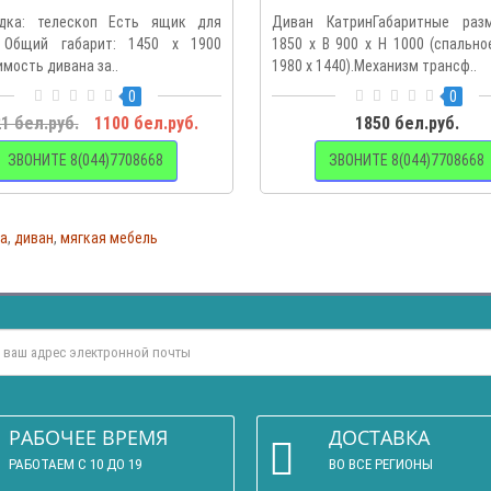
дка: телескоп Есть ящик для
Диван КатринГабаритные раз
 Общий габарит: 1450 x 1900
1850 x B 900 x H 1000 (спальн
мость дивана за..
1980 x 1440).Механизм трансф..
0
0
1 бел.руб.
1100 бел.руб.
1850 бел.руб.
ЗВОНИТЕ 8(044)7708668
ЗВОНИТЕ 8(044)7708668
та
,
диван
,
мягкая мебель
РАБОЧЕЕ ВРЕМЯ
ДОСТАВКА
РАБОТАЕМ С 10 ДО 19
ВО ВСЕ РЕГИОНЫ