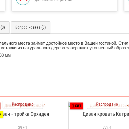
(0)
Вопрос - ответ (0)
ального места займет достойное место в Вашей гостиной. Стил
 вставки из натурального дерева завершают утонченный образ э
50 мм
Распродано
Распродано
ХИТ
иван - тройка Орхидея
Диван кровать Катр
Я
397-1
772-1