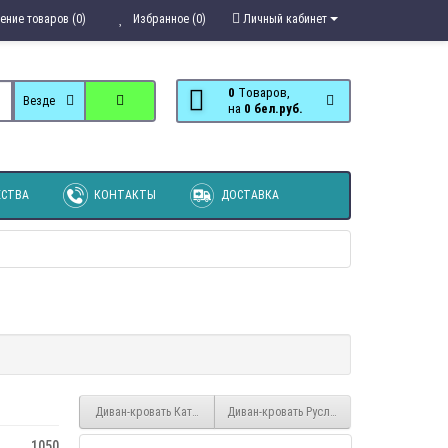
ение товаров (0)
Избранное (0)
Личный кабинет
0
Tоваров,
Везде
на
0 бел.руб.
СТВА
КОНТАКТЫ
ДОСТАВКА
Диван-кровать Катрин 3 Десерт
Диван-кровать Руслана
1050