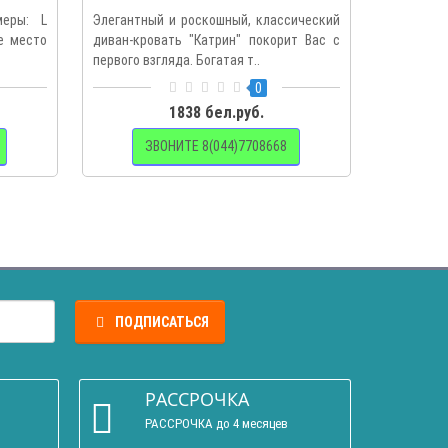
меры: L
Элегантный и роскошный, классический
ое место
диван-кровать "Катрин" покорит Вас с
первого взгляда. Богатая т..
0
1838 бел.руб.
ЗВОНИТЕ 8(044)7708668
ПОДПИСАТЬСЯ
РАССРОЧКА
РАССРОЧКА до 4 месяцев