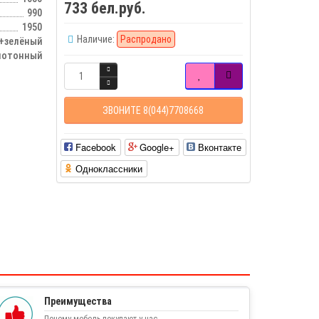
733 бел.руб.
990
1950
Наличие:
Распродано
+зелёный
нотонный
ЗВОНИТЕ 8(044)7708668
Facebook
Google+
Вконтакте
Одноклассники
Преимущества
Почему мебель покупают у нас