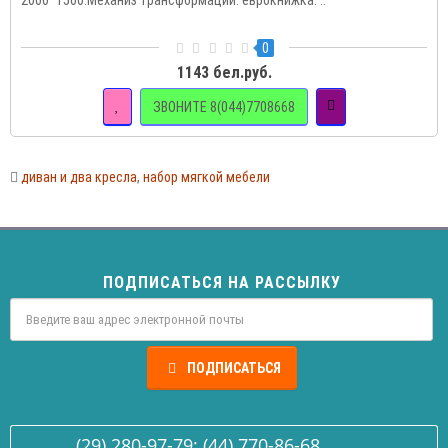
2000*1500.Механиз трансформации: еврокнижка. ..
0
1143 бел.руб.
ЗВОНИТЕ 8(044)7708668
диван и два кресла
,
набор мягкой мебели
ПОДПИСАТЬСЯ НА РАССЫЛКУ
ПОДПИСАТЬСЯ
(29) 280-97-79; (44) 770-86-68