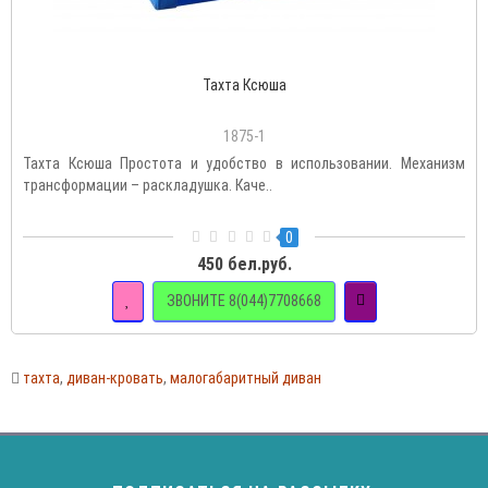
Тахта Ксюша
1875-1
Тахта Ксюша Простота и удобство в использовании. Механизм
трансформации – раскладушка. Каче..
0
450 бел.руб.
ЗВОНИТЕ 8(044)7708668
тахта
,
диван-кровать
,
малогабаритный диван