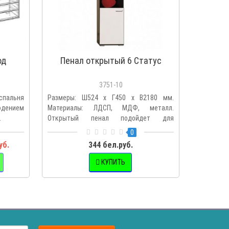
од
Пенал открытый 6 Статус
3751-10
спальня
Размеры: Ш524 х Г450 х В2180 мм.
юдением
Материалы: ЛДСП, МДФ, металл.
.
Открытый пенал подойдет для
модульной..
0
уб.
344 бел.руб.
КУПИТЬ