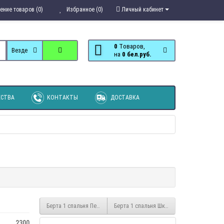
ение товаров (0)
Избранное (0)
Личный кабинет
0
Tоваров,
Везде
на
0 бел.руб.
СТВА
КОНТАКТЫ
ДОСТАВКА
Берта 1 спальня Пенал
Берта 1 спальня Шкаф 2х створчатый с з
2300