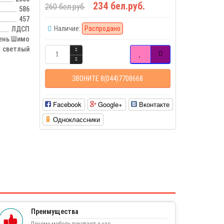
234 бел.руб.
260 бел.руб.
586
457
Наличие:
Распродано
ЛДСП
ень Шимо
светлый
ЗВОНИТЕ 8(044)7708668
Facebook
Google+
Вконтакте
Одноклассники
Преимущества
Почему мебель покупают у нас