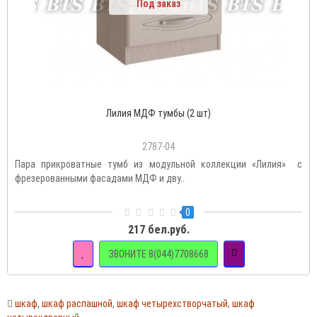
Под заказ
Лилия МДФ тумбы (2 шт)
2787-04
Пара прикроватные тумб из модульной коллекции «Лилия» с
фрезерованными фасадами МДФ и дву..
0
217 бел.руб.
ЗВОНИТЕ 8(044)7708668
шкаф
,
шкаф распашной
,
шкаф четырехстворчатый
,
шкаф