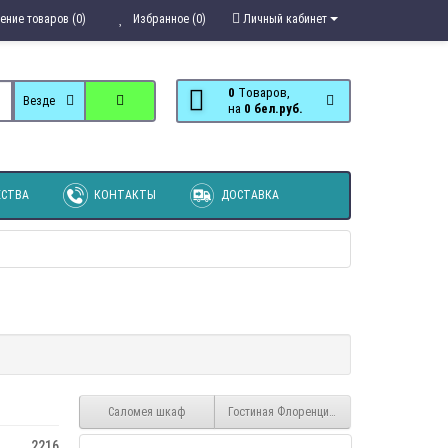
ение товаров (0)
Избранное (0)
Личный кабинет
0
Tоваров,
Везде
на
0 бел.руб.
СТВА
КОНТАКТЫ
ДОСТАВКА
Саломея шкаф
Гостиная Флоренция шкаф
2216