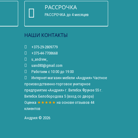
РАССРОЧКА
РАССРОЧКА до 4 месяцев
НАШИ КОНТАКТЫ
+375-29-2809779
+375-44-7708668
u_andrew_
uand80@gmail.com
Работаем с 10:00 до 19:00
Интернет-магазин мебели «Андрия» Частное
производственно-торговое унитарное
предприятие «Андрия» г. Витебск Фрунзе 55 г.
Витебск Белобородова 5 (вход со двора)
Оценка
★★★★★
на основе
отзывов
44
клиентов
Андрия © 2026