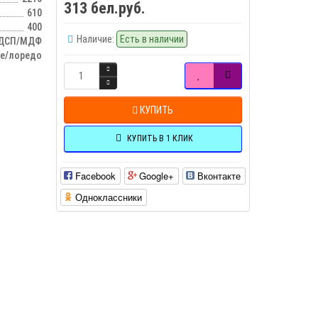
313 бел.руб.
610
400
Наличие:
Есть в наличии
ДСП/МДФ
ге/лоредо
КУПИТЬ
КУПИТЬ В 1 КЛИК
Facebook
Google+
Вконтакте
Одноклассники