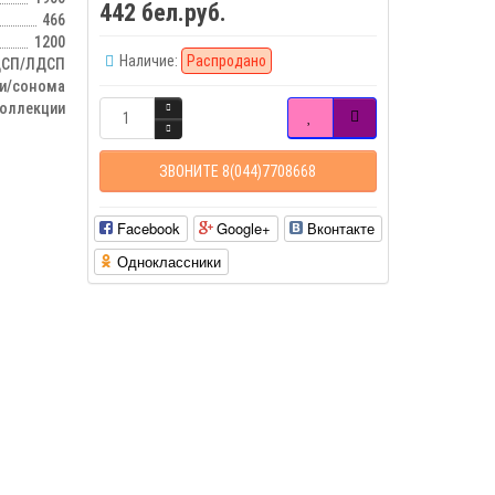
442 бел.руб.
466
1200
Наличие:
Распродано
СП/ЛДСП
ри/сонома
оллекции
ЗВОНИТЕ 8(044)7708668
Facebook
Google+
Вконтакте
Одноклассники