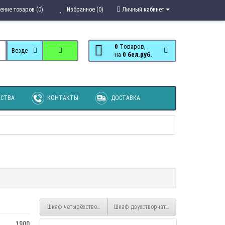
ение товаров (0)
Избранное (0)
Личный кабинет
0
Tоваров,
Везде
на
0 бел.руб.
СТВА
КОНТАКТЫ
ДОСТАВКА
Шкаф четырёхстворчатый Валенсия
Шкаф двухстворчатый Британика
1900