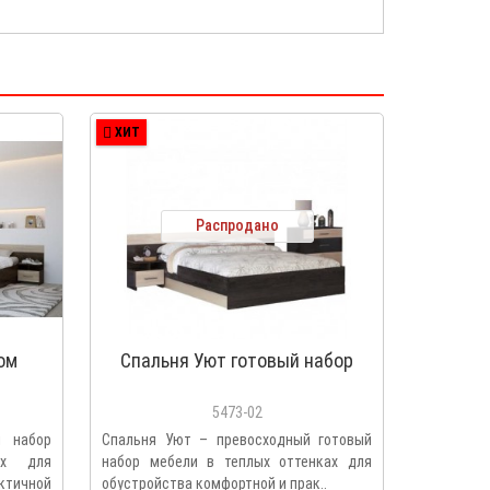
ХИТ
Распродано
ом
Спальня Уют готовый набор
5473-02
й набор
Спальня Уют – превосходный готовый
ах для
набор мебели в теплых оттенках для
ктичной
обустройства комфортной и прак..