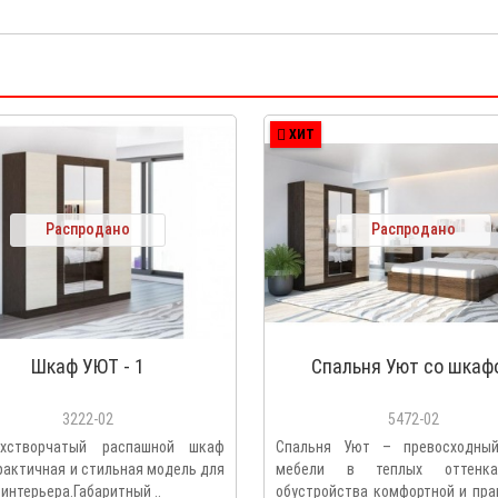
ХИТ
Распродано
Распродано
Шкаф УЮТ - 1
Спальня Уют со шкаф
3222-02
5472-02
ехстворчатый распашной шкаф
Спальня Уют – превосходны
практичная и стильная модель для
мебели в теплых оттенк
интерьера.Габаритный ..
обустройства комфортной и пра