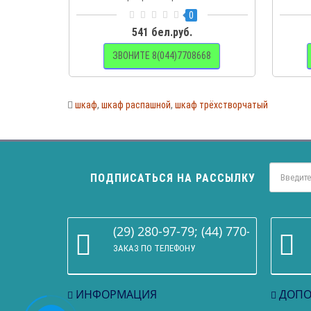
0
541 бел.руб.
ЗВОНИТЕ 8(044)7708668
шкаф
,
шкаф распашной
,
шкаф трёхстворчатый
ПОДПИСАТЬСЯ НА РАССЫЛКУ
(29) 280-97-79; (44) 770-86-68
ЗАКАЗ ПО ТЕЛЕФОНУ
ИНФОРМАЦИЯ
ДОПО