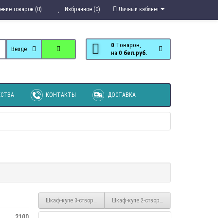
ение товаров (0)
Избранное (0)
Личный кабинет
0
Tоваров,
Везде
на
0 бел.руб.
СТВА
КОНТАКТЫ
ДОСТАВКА
Шкаф-купе 3-створчатый 1.65 с зеркалом
Шкаф-купе 2-створчатый 1.2 с зеркалом
2100