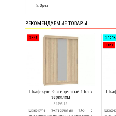
Орех
РЕКОМЕНДУЕМЫЕ ТОВАРЫ
ХИТ
ПОПУ
ХИТ
Шкаф-купе 3-створчатый 1.65 с
Шкаф
зеркалом
54495-18
Шкаф-купе 3-створчатый 1.65 с
Шкаф-к
зеркалом— это не дорогое и практичное
— это 