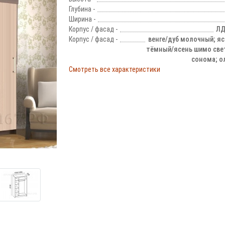
Глубина -
Ширина -
Корпус / фасад -
ЛД
Корпус / фасад -
венге/дуб молочный; я
тёмный/ясень шимо све
сонома; ол
Смотреть все характеристики
!