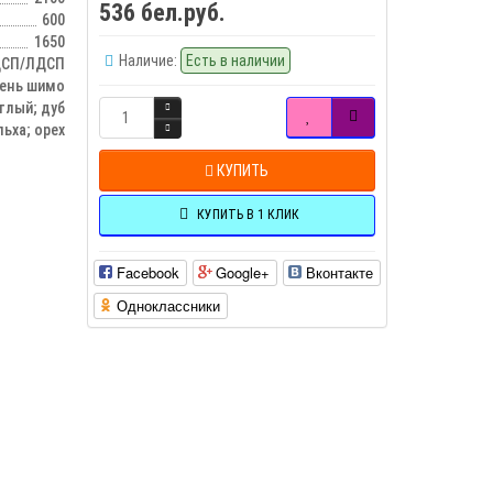
536 бел.руб.
600
1650
Наличие:
Есть в наличии
СП/ЛДСП
сень шимо
тлый; дуб
ьха; орех
КУПИТЬ
КУПИТЬ В 1 КЛИК
Facebook
Google+
Вконтакте
Одноклассники