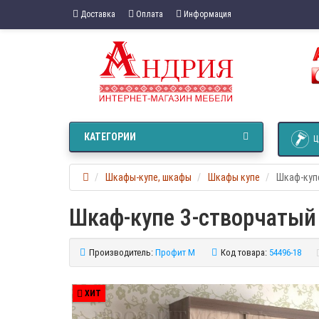
Доставка
Оплата
Информация
КАТЕГОРИИ
Ц
Шкафы-купе, шкафы
Шкафы купе
Шкаф-купе
Шкаф-купе 3-створчатый 
Производитель:
Профит М
Код товара:
54496-18
ХИТ