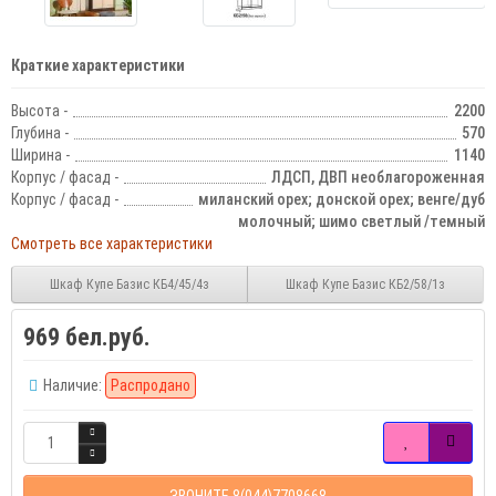
Краткие характеристики
Высота -
2200
Глубина -
570
Ширина -
1140
Корпус / фасад -
ЛДСП, ДВП необлагороженная
Корпус / фасад -
миланский орех; донской орех; венге/дуб
молочный; шимо светлый /темный
Смотреть все характеристики
Шкаф Купе Базис КБ4/45/4з
Шкаф Купе Базис КБ2/58/1з
969 бел.руб.
Наличие:
Распродано
ЗВОНИТЕ 8(044)7708668