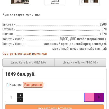
Краткие характеристики
Высота -
2200
Глубина -
570
Ширина -
1678
Корпус / фасад -
ЛДСП, ДВП необлагороженная
Корпус / фасад -
миланский орех; донской орех; венге/дуб
молочный; шимо светлый /темный
Смотреть все характеристики
Шкаф Купе Базис КБ3/58/0з
Шкаф Купе Базис КБ3/58/3з
1649 бел.руб.
Наличие:
Распродано
ЗВОНИТЕ 8(044)7708668