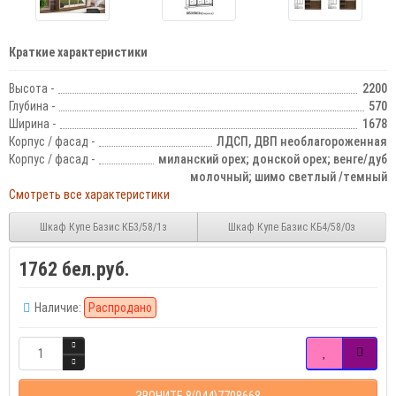
Краткие характеристики
Высота -
2200
Глубина -
570
Ширина -
1678
Корпус / фасад -
ЛДСП, ДВП необлагороженная
Корпус / фасад -
миланский орех; донской орех; венге/дуб
молочный; шимо светлый /темный
Смотреть все характеристики
Шкаф Купе Базис КБ3/58/1з
Шкаф Купе Базис КБ4/58/0з
1762 бел.руб.
Наличие:
Распродано
ЗВОНИТЕ 8(044)7708668