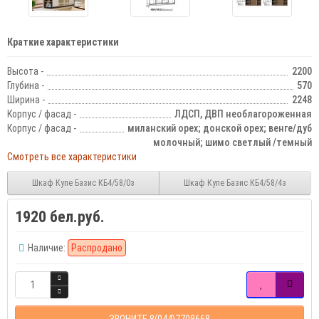
Краткие характеристики
Высота -
2200
Глубина -
570
Ширина -
2248
Корпус / фасад -
ЛДСП, ДВП необлагороженная
Корпус / фасад -
миланский орех; донской орех; венге/дуб
молочный; шимо светлый /темный
Смотреть все характеристики
Шкаф Купе Базис КБ4/58/0з
Шкаф Купе Базис КБ4/58/4з
1920 бел.руб.
Наличие:
Распродано
ЗВОНИТЕ 8(044)7708668