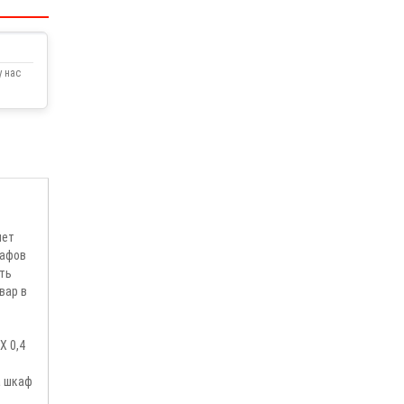
 нас
яет
кафов
ить
вар в
Х 0,4
а шкаф