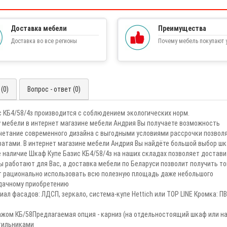
Доставка мебели
Преимущества
Доставка во все регионы
Почему мебель покупают у
(0)
Вопрос - ответ (0)
 КБ4/58/4з производится с соблюдением экологических норм.
мебели в интернет магазине мебели Андрия Вы получаете возможность
очетание современного дизайна с выгодными условиями рассрочки позвол
атами. В интернет магазине мебели Андрия Вы найдёте большой выбор ш
е наличие Шкаф Купе Базис КБ4/58/4з на наших складах позволяет достав
работают для Вас, а доставка мебели по Беларуси позволит получить то
ит рационально использовать всю полезную площадь даже небольшого
удачному приобретению
л фасадов: ЛДСП, зеркало, система-купе Hettich или TOP LINE Кромка: ПВ
ажом КБ/58Предлагаемая опция - карниз (на отдельностоящий шкаф или н
тильниками