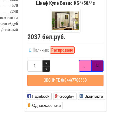
Шкаф Купе Базис КБ4/58/4з
570
2248
роженная
венге/дуб
 /темный
2037 бел.руб.
Наличие:
Распродано
ЗВОНИТЕ 8(044)7708668
Facebook
Google+
Вконтакте
Одноклассники