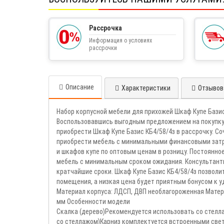
Рассрочка
Информация о условиях
рассрочки
Описание
Характеристики
Отзывов 
Набор корпусной мебели для прихожей Шкаф Купе Базис
Воспользовавшись выгодным предложением на покупку 
приобрести Шкаф Купе Базис КБ4/58/4з в рассрочку. С
приобрести мебель с минимальными финансовыми затр
и шкафов купе по оптовым ценам в розницу. Постоянно
мебель с минимальным сроком ожидания. Консультанты 
кратчайшие сроки. Шкаф Купе Базис КБ4/58/4з позвол
помещения, а низкая цена будет приятным бонусом к 
Материал корпуса: ЛДСП, ДВП необлагороженная Материа
мм Особенности модели
Скалка (дерево)Рекомендуется использовать со стелл
со стеллажом)Карниз комплектуется встроенными све