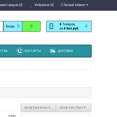
ение товаров (0)
Избранное (0)
Личный кабинет
0
Tоваров,
Везде
на
0 бел.руб.
СТВА
КОНТАКТЫ
ДОСТАВКА
Шкаф Купе Базис КБ4/58/2з
Шкаф Купе Люкс КЛ2/60/1.2/0з
2200