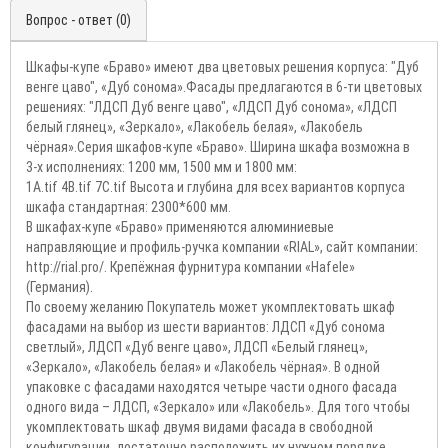
Вопрос - ответ (0)
Шкафы-купе «Браво» имеют два цветовых решения корпуса: "Дуб
венге цаво", «Дуб сонома».Фасады предлагаются в 6-ти цветовых
решениях: "ЛДСП Дуб венге цаво", «ЛДСП Дуб сонома», «ЛДСП
белый глянец», «Зеркало», «Лакобель белая», «Лакобель
чёрная».Серия шкафов-купе «Браво». Ширина шкафа возможна в
3-х исполнениях: 1200 мм, 1500 мм и 1800 мм:
1А.tif 4В.tif 7C.tif Высота и глубина для всех вариантов корпуса
шкафа стандартная: 2300*600 мм.
В шкафах-купе «Браво» применяются алюминиевые
направляющие и профиль-ручка компании «RIAL», сайт компании:
http://rial.pro/. Крепёжная фурнитура компании «Hafele»
(Германия).
По своему желанию Покупатель может укомплектовать шкаф
фасадами на выбор из шести вариантов: ЛДСП «Дуб сонома
светлый», ЛДСП «Дуб венге цаво», ЛДСП «Белый глянец»,
«Зеркало», «Лакобель белая» и «Лакобель чёрная». В одной
упаковке с фасадами находятся четыре части одного фасада
одного вида – ЛДСП, «Зеркало» или «Лакобель». Для того чтобы
укомплектовать шкаф двумя видами фасада в свободной
конфигурации, достаточно расположить их нужном порядке,