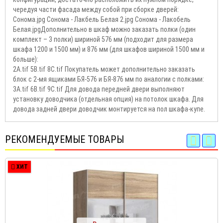
чередуя части фасада между собой при сборке дверей:
Сонома.jpg Сонома - Лакбель Белая 2.jpg Сонома - Лакобель
Белая.jpgДополнительно в шкаф можно заказать полки (один
комплект – 3 полки) шириной 576 мм (подходит для размера
шкафа 1200 и 1500 мм) и 876 мм (для шкафов шириной 1500 мм и
больше):
2А.tif 5B.tif 8C.tif Покупатель может дополнительно заказать
блок с 2-мя ящиками БЯ-576 и БЯ-876 мм по аналогии с полками:
3А.tif 6B.tif 9C.tif Для довода передней двери выполняют
установку доводчика (отдельная опция) на потолок шкафа. Для
довода задней двери доводчик монтируется на пол шкафа-купе.
РЕКОМЕНДУЕМЫЕ ТОВАРЫ
ХИТ