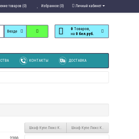
ение товаров (0)
Избранное (0)
Личный кабинет
0
Tоваров,
Везде
на
0 бел.руб.
СТВА
КОНТАКТЫ
ДОСТАВКА
Шкаф Купе Люкс КЛ3/60/2.0/3з
Шкаф Купе Люкс КЛ3/60/2.2/1з
2200