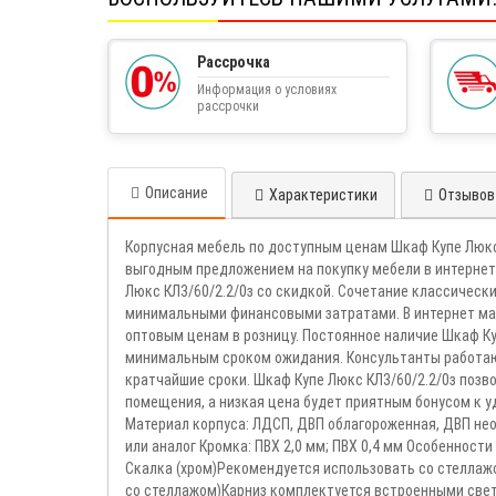
Рассрочка
Информация о условиях
рассрочки
Описание
Характеристики
Отзывов 
Корпусная мебель по доступным ценам Шкаф Купе Люкс
выгодным предложением на покупку мебели в интернет
Люкс КЛ3/60/2.2/0з со скидкой. Сочетание классическ
минимальными финансовыми затратами. В интернет маг
оптовым ценам в розницу. Постоянное наличие Шкаф Ку
минимальным сроком ожидания. Консультанты работают
кратчайшие сроки. Шкаф Купе Люкс КЛ3/60/2.2/0з поз
помещения, а низкая цена будет приятным бонусом к 
Материал корпуса: ЛДСП, ДВП облагороженная, ДВП не
или аналог Кромка: ПВХ 2,0 мм; ПВХ 0,4 мм Особенност
Скалка (хром)Рекомендуется использовать со стеллаж
со стеллажом)Карниз комплектуется встроенными све