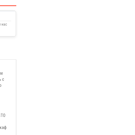
 нас
пе
ь с
о
STO
шкаф