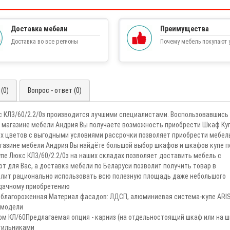
Доставка мебели
Преимущества
Доставка во все регионы
Почему мебель покупают у
(0)
Вопрос - ответ (0)
 КЛ3/60/2.2/0з производится лучшими специалистами. Воспользовавшись
 магазине мебели Андрия Вы получаете возможность приобрести Шкаф Ку
их цветов с выгодными условиями рассрочки позволяет приобрести мебел
азине мебели Андрия Вы найдёте большой выбор шкафов и шкафов купе п
пе Люкс КЛ3/60/2.2/0з на наших складах позволяет доставить мебель с
 для Вас, а доставка мебели по Беларуси позволит получить товар в
волит рационально использовать всю полезную площадь даже небольшого
удачному приобретению
облагороженная Материал фасадов: ЛДСП, алюминиевая система-купе ARI
и модели
ом КЛ/60Предлагаемая опция - карниз (на отдельностоящий шкаф или на 
тильниками