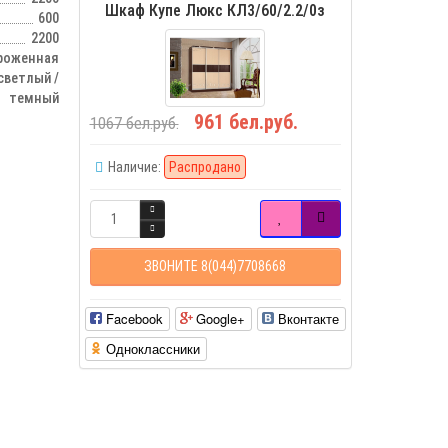
Шкаф Купе Люкс КЛ3/60/2.2/0з
600
2200
роженная
светлый /
темный
961 бел.руб.
1067 бел.руб.
Наличие:
Распродано
ЗВОНИТЕ 8(044)7708668
Facebook
Google+
Вконтакте
Одноклассники