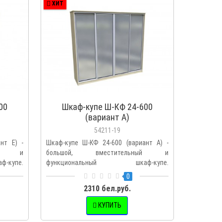
ХИТ
ХИТ
00
Шкаф-купе Ш-КФ 24-600
Шка
(вариант А)
54211-19
нт E) -
Шкаф-купе Ш-КФ 24-600 (вариант А) -
Шкаф-куп
ный и
большой, вместительный и
большо
купе.
функциональный шкаф-купе.
функци
Продуманное в..
Продуманн
0
2310 бел.руб.
КУПИТЬ