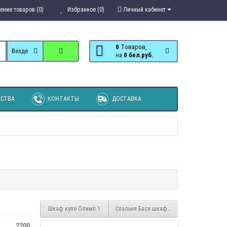
ение товаров (0)
Избранное (0)
Личный кабинет
0
Tоваров,
Везде
на
0 бел.руб.
СТВА
КОНТАКТЫ
ДОСТАВКА
Шкаф купе Олимп 1
Спальня Бася шкаф купе (1300х2020х516)
2200