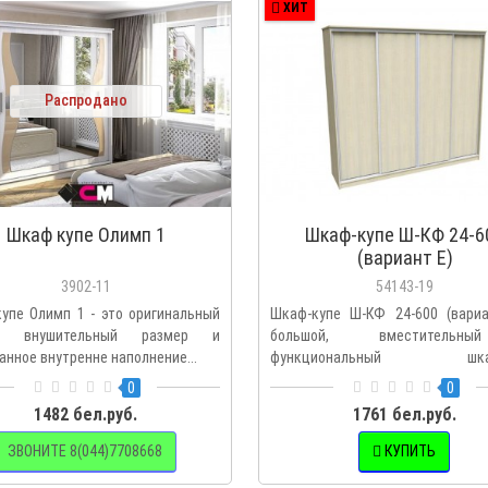
ХИТ
Распродано
Шкаф купе Олимп 1
Шкаф-купе Ш-КФ 24-6
(вариант E)
3902-11
54143-19
упе Олимп 1 - это оригинальный
Шкаф-купе Ш-КФ 24-600 (вариа
н, внушительный размер и
большой, вместитель
анное внутренне наполнение...
функциональный шкаф-
Продуманное в..
0
0
1482 бел.руб.
1761 бел.руб.
ЗВОНИТЕ 8(044)7708668
КУПИТЬ