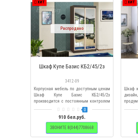
ХИТ
ХИТ
Распродано
Шкаф Купе Базис КБ2/45/2з
3412-09
Корпусная мебель по доступным ценам
Шкаф к
Шкаф Купе Базис КБ2/45/2з
дизай
производится с постоянным контролем
продум
ка..
0
910 бел.руб.
ЗВОНИТЕ 8(044)7708668