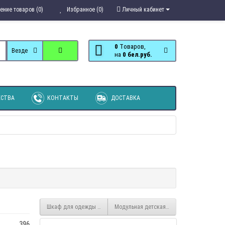
ение товаров (0)
Избранное (0)
Личный кабинет
0
Tоваров,
Везде
на
0 бел.руб.
СТВА
КОНТАКТЫ
ДОСТАВКА
Шкаф для одежды Трио Принцесса ШК-09
Модульная детская Трио Принцесса
396