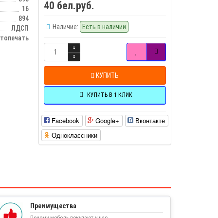
40 бел.руб.
16
894
Наличие:
Есть в наличии
ЛДСП
отопечать
КУПИТЬ
КУПИТЬ В 1 КЛИК
Facebook
Google+
Вконтакте
Одноклассники
Преимущества
Почему мебель покупают у нас