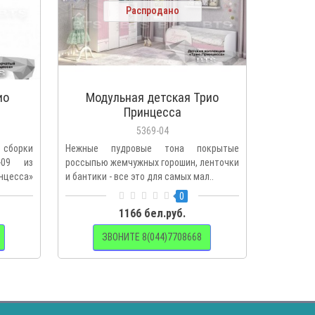
Распродано
ио
Модульная детская Трио
Принцесса
5369-04
борки
Нежные пудровые тона покрытые
-09 из
россыпью жемчужных горошин, ленточки
нцесса»
и бантики - все это для самых мал..
0
1166 бел.руб.
ЗВОНИТЕ 8(044)7708668