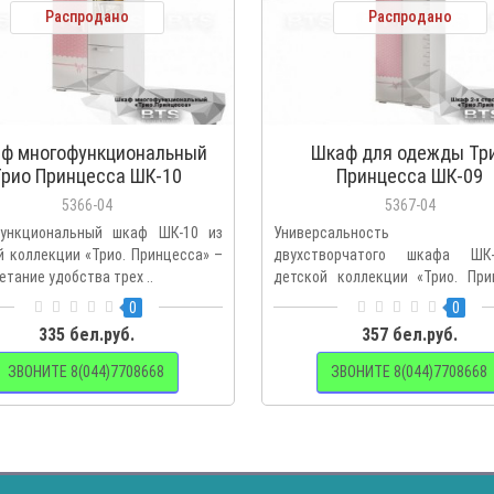
Распродано
Распродано
ф многофункциональный
Шкаф для одежды Тр
Трио Принцесса ШК-10
Принцесса ШК-09
5366-04
5367-04
ункциональный шкаф ШК-10 из
Универсальность с
й коллекции «Трио. Принцесса» –
двухстворчатого шкафа ШК
етание удобства трех ..
детской коллекции «Трио. При
как на пра..
0
0
335 бел.руб.
357 бел.руб.
ЗВОНИТЕ 8(044)7708668
ЗВОНИТЕ 8(044)7708668