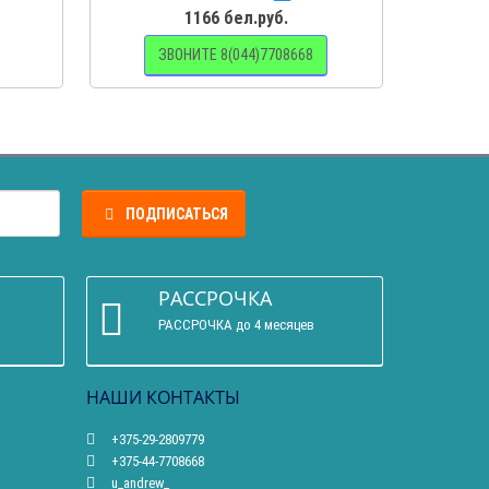
1166 бел.руб.
ЗВОНИТЕ 8(044)7708668
ПОДПИСАТЬСЯ
РАССРОЧКА
РАССРОЧКА до 4 месяцев
НАШИ КОНТАКТЫ
+375-29-2809779
+375-44-7708668
u_andrew_