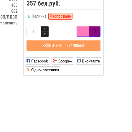
357 бел.руб.
460
802
Наличие:
Распродано
СП/ЛДСП
отопечать
ЗВОНИТЕ 8(044)7708668
Facebook
Google+
Вконтакте
Одноклассники