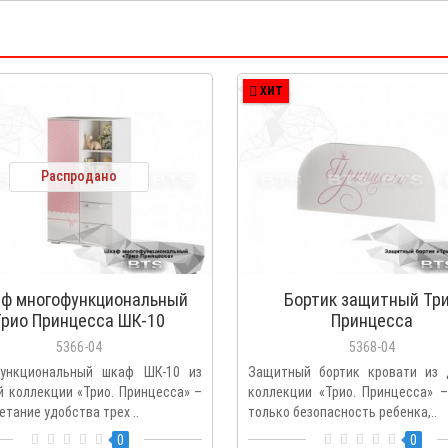
ХИТ
Распродано
ф многофункциональный
Бортик защитный Тр
Трио Принцесса ШК-10
Принцесса
5366-04
5368-04
ункциональный шкаф ШК-10 из
Защитный бортик кровати из 
й коллекции «Трио. Принцесса» –
коллекции «Трио. Принцесса» –
етание удобства трех ..
только безопасность ребенка,..
0
0