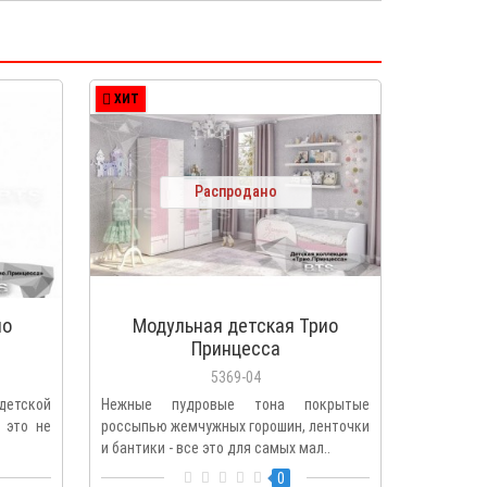
ХИТ
Распродано
ио
Модульная детская Трио
Принцесса
5369-04
детской
Нежные пудровые тона покрытые
 это не
россыпью жемчужных горошин, ленточки
и бантики - все это для самых мал..
0