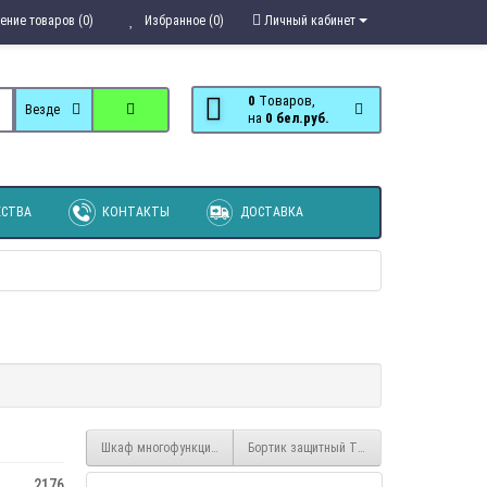
ение товаров (0)
Избранное (0)
Личный кабинет
0
Tоваров,
Везде
на
0 бел.руб.
СТВА
КОНТАКТЫ
ДОСТАВКА
Шкаф многофункциональный Трио Принцесса ШК-10
Бортик защитный Трио Принцесса
2176