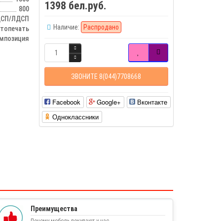
1398 бел.руб.
800
СП/ЛДСП
Наличие:
Распродано
отопечать
мпозиция
ЗВОНИТЕ 8(044)7708668
Facebook
Google+
Вконтакте
Одноклассники
Преимущества
Почему мебель покупают у нас