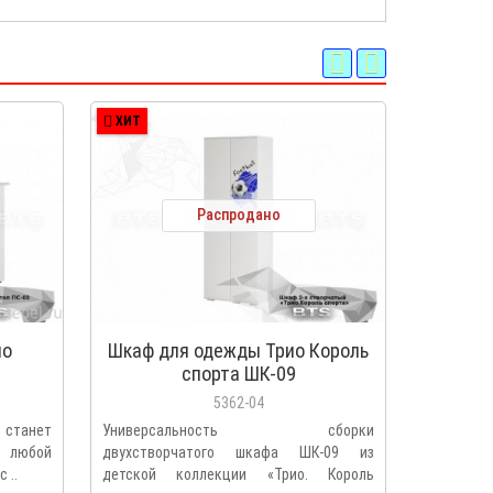
ХИТ
ХИТ
Распродано
ио
Шкаф для одежды Трио Король
Бортик
спорта ШК-09
5362-04
 станет
Универсальность сборки
Защитный
я любой
двухстворчатого шкафа ШК-09 из
коллекции
 ..
детской коллекции «Трио. Король
не только