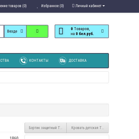
ение товаров (0)
Избранное (0)
Личный кабинет
0
Tоваров,
Везде
на
0 бел.руб.
СТВА
КОНТАКТЫ
ДОСТАВКА
Бортик защитный Трио Король спорта
Кровать детская Трио Принцесса 1,8
1860