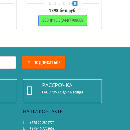
0
1398 бел.руб.
ЗВОНИТЕ 8(044)7708668
ПОДПИСАТЬСЯ
РАССРОЧКА
РАССРОЧКА до 4 месяцев
НАШИ КОНТАКТЫ
+375-29-2809779
+375-44-7708668