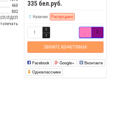
335 бел.руб.
460
802
Наличие:
Распродано
СП/ЛДСП
отопечать
ЗВОНИТЕ 8(044)7708668
Facebook
Google+
Вконтакте
Одноклассники