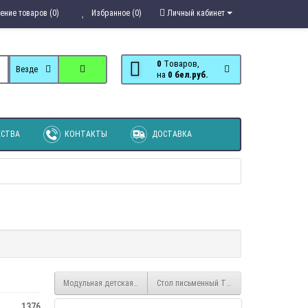
ение товаров (0)
Избранное (0)
Личный кабинет
0
Tоваров,
Везде
на
0 бел.руб.
СТВА
КОНТАКТЫ
ДОСТАВКА
Модульная детская Трио Рапунцель
Стол письменный Трио раздвижной ПС-03
1376