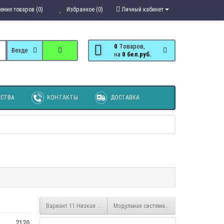
ение товаров (0)
Избранное (0)
Личный кабинет
0
Tоваров,
Везде
на
0 бел.руб.
СТВА
КОНТАКТЫ
ДОСТАВКА
Вариант 11 Низкая кровать Соня с прямой лестницей
Модульная система Мечта голубая
2120