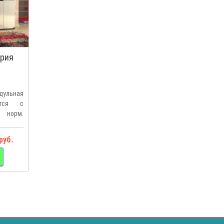
ория
ульная
ится с
 норм.
руб.