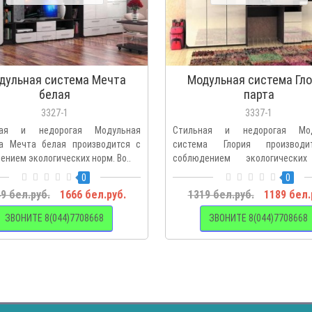
дульная система Мечта
Модульная система Гл
белая
парта
3327-1
3337-1
ная и недорогая Модульная
Стильная и недорогая Мод
а Мечта белая производится с
система Глория производ
ением экологических норм. Во..
соблюдением экологических
Восполь..
0
0
9 бел.руб.
1666 бел.руб.
1319 бел.руб.
1189 бел.
ЗВОНИТЕ 8(044)7708668
ЗВОНИТЕ 8(044)7708668