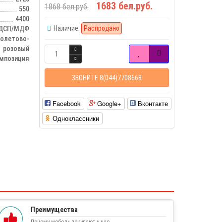
1683 бел.руб.
1868 бел.руб.
550
4400
Наличие:
Распродано
ДСП/МДФ
иолетово-
розовый
мпозиция
ЗВОНИТЕ 8(044)7708668
Facebook
Google+
Вконтакте
Одноклассники
Преимущества
Почему мебель покупают у нас