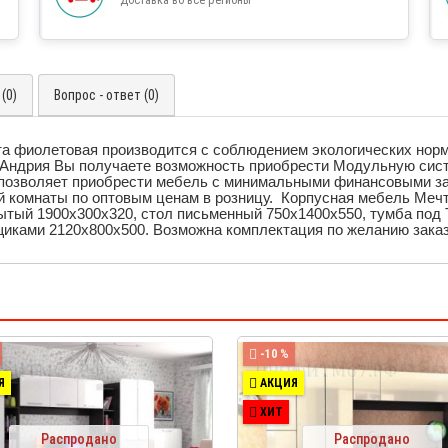
(0)
Вопрос - ответ (0)
та фиолетовая производится с соблюдением экологических но
и Андрия Вы получаете возможность приобрести Модульную сис
позволяет приобрести мебель с минимальными финансовыми за
 комнаты по оптовым ценам в розницу. Корпусная мебель Меч
ытый 1900х300х320,
стол письменный 750х1400х550,
тумба под 
иками 2120х800х500. Возможна комплектация по желанию заказ
-10 %
Я
АКЦИЯ
ХИТ
Распродано
Распродано