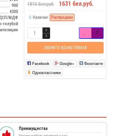
1631 бел.руб.
1810 бел.руб.
900
4300
Наличие:
Распродано
ДСП/МДФ
о-голубой
мпозиция
ЗВОНИТЕ 8(044)7708668
Facebook
Google+
Вконтакте
Одноклассники
Преимущества
Почему мебель покупают у нас