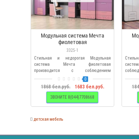
Модульная система Мечта
Мо
фиолетовая
3325-1
Стильная и недорогая Модульная
Стиль
система Мечта фиолетовая
систем
производится с соблюдением
соблюд
экологических нор..
0
1868 бел.руб.
1683 бел.руб.
184
ЗВОНИТЕ 8(044)7708668
детская мебель