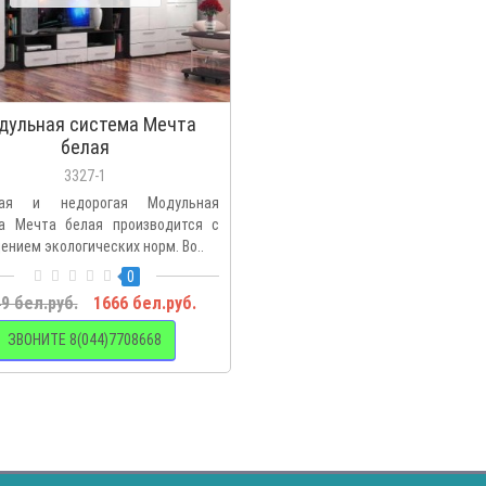
дульная система Мечта
белая
3327-1
ная и недорогая Модульная
а Мечта белая производится с
ением экологических норм. Во..
0
9 бел.руб.
1666 бел.руб.
ЗВОНИТЕ 8(044)7708668