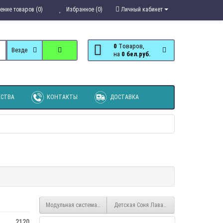
ение товаров (0)
Избранное (0)
Личный кабинет
0
Tоваров,
Везде
на
0 бел.руб.
СТВА
КОНТАКТЫ
ДОСТАВКА
Модульная система Мечта фиолетовая
Детская Соня Лаванда
2120