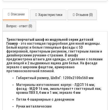
Описание
Характеристики
Отзывов (0)
Вопрос - ответ (0)
Трехстворчатый шкаф из модульной серии детской
Гламур
- это настоящая гардеробная для юной модницы.
Белый корпус и белые глянцевые фасады с 5D
фрезеровкой, принтерным рисунком, глиттерным лаком и
дизайнерскими ручками-стразами. В шкафу
предусмотрена штанга для одежды, отделение с полками
для вещей и 2 выдвижных ящика для белья. На фасаде
зеркало с широким фацетом, армировано
противоосколочной пленкой.
Габаритный размер, ШхВхГ: 1200х2100х560 мм
Материалы изготовления: корпус - ЛДСП 16 мм;
фасад - МДФ 16 мм, эмаль+принт+ глиттерный лак;
кромка ПВХ 0,4 мм и 1 мм; зеркало 4 мм
Петли 4-хшарнирные с доводчиком
Ручки металлические