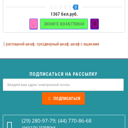
0
1367 бел.руб.
ЗВОНИТЕ 8(044)7708668
распашной шкаф
,
трехдверный шкаф
,
шкаф с ящиками
ПОДПИСАТЬСЯ НА РАССЫЛКУ
ПОДПИСАТЬСЯ
(29) 280-97-79; (44) 770-86-68
ЗАКАЗ ПО ТЕЛЕФОНУ