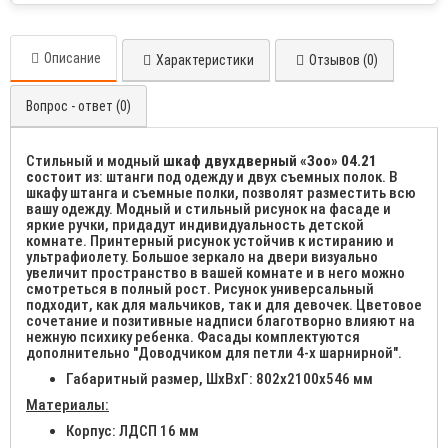
Описание
Характеристики
Отзывов (0)
Вопрос - ответ (0)
Стильный и модный
шкаф двухдверный «Зоо» 04.21
с
остоит из: штанги под одежду и двух съемных полок. В
шкафу штанга и съемные полки, позволят разместить всю
вашу одежду. Модный и стильный рисунок на фасаде и
яркие ручки, придадут индивидуальность детской
комнате. Принтерный рисунок устойчив к истиранию и
ультрафиолету. Большое зеркало на двери визуально
увеличит пространство в вашей комнате и в него можно
смотреться в полный рост. Рисунок универсальный
подходит, как для мальчиков, так и для девочек. Цветовое
сочетание и позитивные надписи благотворно влияют на
нежную психику ребенка. Фасады комплектуются
дополнительно "Доводчиком для петли 4-х шарнирной".
Габаритный размер, ШхВхГ: 802х2100х546 мм
Материалы:
Корпус: ЛДСП 16 мм