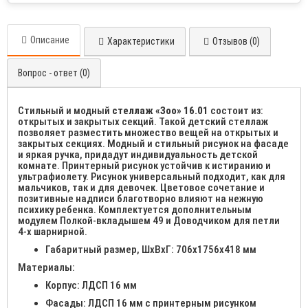
Описание
Характеристики
Отзывов (0)
Вопрос - ответ (0)
Стильный и модный
стеллаж «Зоо» 16.01
состоит из:
открытых и закрытых секций. Такой детский стеллаж
позволяет разместить множество вещей на открытых и
закрытых секциях. Модный и стильный рисунок на фасаде
и яркая ручка, придадут индивидуальность детской
комнате. Принтерный рисунок устойчив к истиранию и
ультрафиолету. Рисунок универсальный подходит, как для
мальчиков, так и для девочек. Цветовое сочетание и
позитивные надписи благотворно влияют на нежную
психику ребенка. Комплектуется дополнительным
модулем Полкой-вкладышем 49 и Доводчиком для петли
4-х шарнирной.
Габаритный размер, ШхВхГ: 706х1756х418 мм
Материалы:
Корпус: ЛДСП 16 мм
Фасады: ЛДСП 16 мм с принтерным рисунком