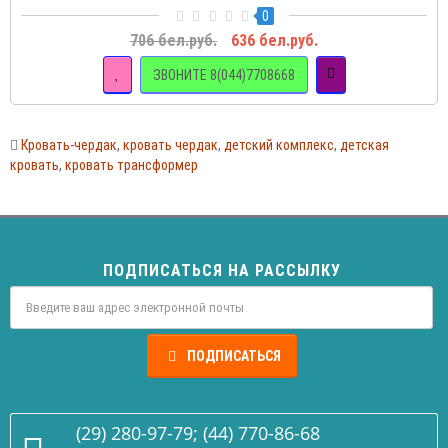
0
706 бел.руб.
636 бел.руб.
ЗВОНИТЕ 8(044)7708668
Кровать-чердак
,
кровать чердак
,
детский комплекс
,
детская
кровать
,
кровать трансформер
ПОДПИСАТЬСЯ НА РАССЫЛКУ
ПОДПИСАТЬСЯ
(29) 280-97-79; (44) 770-86-68