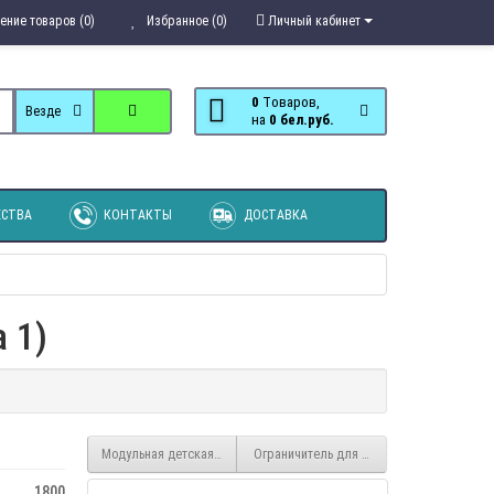
ение товаров (0)
Избранное (0)
Личный кабинет
0
Tоваров,
Везде
на
0 бел.руб.
СТВА
КОНТАКТЫ
ДОСТАВКА
 1)
Модульная детская Гламур компоновка К2
Ограничитель для кровати мягкий
1800