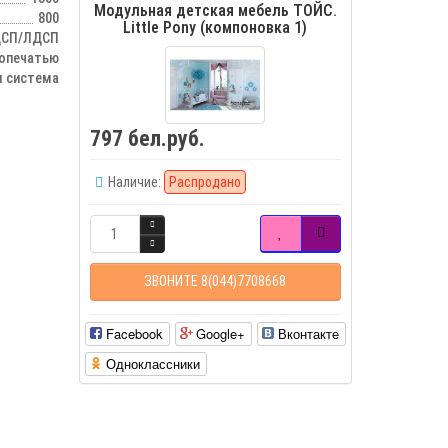
Модульная детская мебель ТОЙС.
800
Little Pony (компоновка 1)
СП/ЛДСП
топечатью
 система
797 бел.руб.
Наличие:
Распродано
ЗВОНИТЕ 8(044)7708668
Facebook
Google+
Вконтакте
Одноклассники