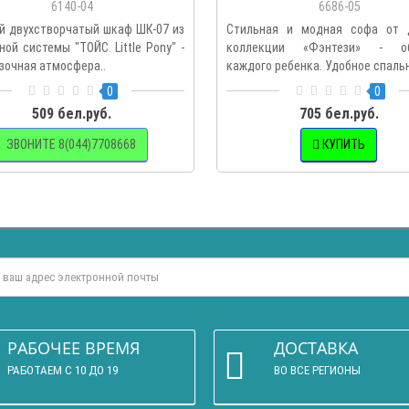
6140-04
6686-05
й двухстворчатый шкаф ШК-07 из
Стильная и модная софа от 
ой системы "ТОЙС. Little Pony" -
коллекции «Фэнтези» - об
азочная атмосфера..
каждого ребенка. Удобное спальн
0
0
509 бел.руб.
705 бел.руб.
ЗВОНИТЕ 8(044)7708668
КУПИТЬ
РАБОЧЕЕ ВРЕМЯ
ДОСТАВКА
РАБОТАЕМ С 10 ДО 19
ВО ВСЕ РЕГИОНЫ