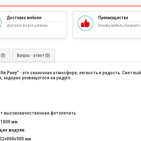
Доставка мебели
Преимущества
Доставка во все регионы
Почему мебель покупают у
(0)
Вопрос - ответ (0)
tle Pony
" - это сказочная атмосфера, легкость и радость. Светлый
, задорно резвящегося на радуге.
h + высококачественная фотопечать
х1800 мм
щие модули:
832х800х900 мм