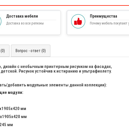
Доставка мебели
Преимущества
Доставка во все регионы
Почему мебель покупают у
(0)
Вопрос - ответ (0)
го, дизайн с необычным принтерным рисунком на фасадах,
етской. Рисунок устойчив к истиранию и ультрафиолету.
ать/добавить модульные элементы данной коллекции):
щие модули:
0х1905х420 мм
0х1905х420 мм
х245 мм