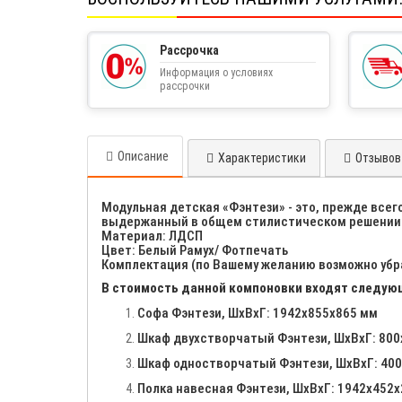
Рассрочка
Информация о условиях
рассрочки
Описание
Характеристики
Отзывов 
Модульная детская «Фэнтези» - это, прежде все
выдержанный в общем стилистическом решении д
Материал: ЛДСП
Цвет: Белый Рамух/ Фотпечать
Комплектация (по Вашему желанию возможно убр
В стоимость данной компоновки входят следую
Софа Фэнтези, ШхВхГ: 1942х855х865 мм
Шкаф двухстворчатый Фэнтези, ШхВхГ: 80
Шкаф одностворчатый Фэнтези, ШхВхГ: 40
Полка навесная Фэнтези, ШхВхГ: 1942х452