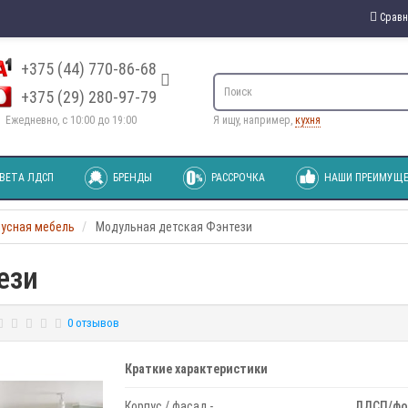
Сравн
+375 (44) 770-86-68
+375 (29) 280-97-79
Ежедневно, с 10:00 до 19:00
Я ищу, например,
кухня
ВЕТА ЛДСП
БРЕНДЫ
РАССРОЧКА
НАШИ ПРЕИМУЩЕ
пусная мебель
Модульная детская Фэнтези
ези
0 отзывов
Краткие характеристики
Корпус / фасад -
ЛДСП/фо