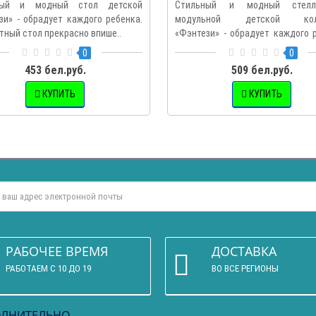
ный и модный стол детской
Стильный и модный стел
зи» - обрадует каждого ребенка.
модульной детской кол
тный стол прекрасно впише..
«Фэнтези» - обрадует каждого 
Стелл..
0
0
453 бел.руб.
509 бел.руб.
КУПИТЬ
КУПИТЬ
РАБОЧЕЕ ВРЕМЯ
ДОСТАВКА
РАБОТАЕМ С 10 ДО 19
ВО ВСЕ РЕГИОНЫ
ЛНИТЕЛЬНО