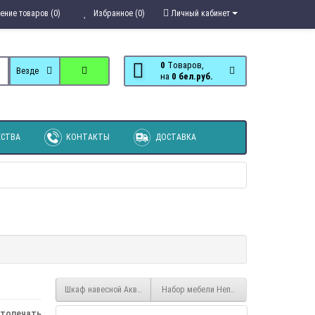
ение товаров (0)
Избранное (0)
Личный кабинет
0
Tоваров,
Везде
на
0 бел.руб.
СТВА
КОНТАКТЫ
ДОСТАВКА
Шкаф навесной Акварель
Набор мебели Непоседа (Детский компл
топечать