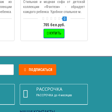
лаж из
Стильная и модная софа от детской
Стильны
лекции
коллекции «Фэнтези» - обрадует
«Фэнтези»
ребенка.
каждого ребенка. Удобное спальное м..
4 удобных
0
705 бел.руб.
КУПИТЬ
ПОДПИСАТЬСЯ
РАССРОЧКА
РАССРОЧКА до 4 месяцев
НАШИ КОНТАКТЫ