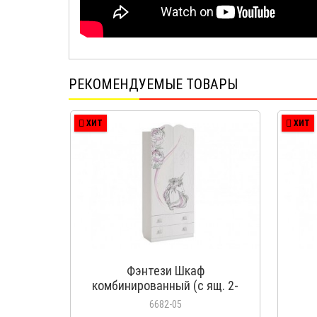
РЕКОМЕНДУЕМЫЕ ТОВАРЫ
ХИТ
ХИТ
Фэнтези Шкаф
комбинированный (с ящ. 2-
створчатый)
6682-05