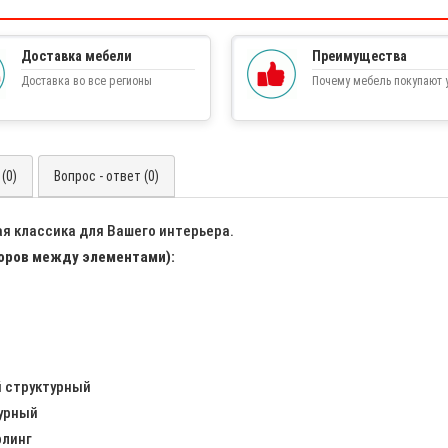
Доставка мебели
Преимущества
Доставка во все регионы
Почему мебель покупают у
(0)
Вопрос - ответ (0)
ая классика для Вашего интерьера.
оров между элементами):
й структурный
урный
рлинг