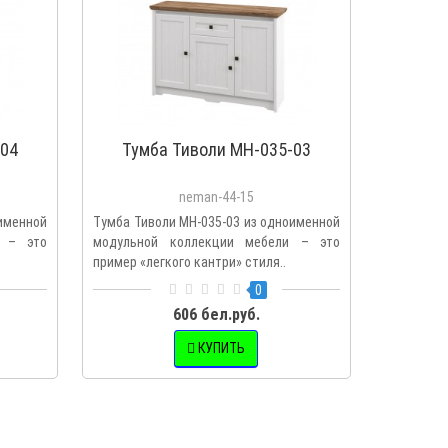
-04
Тумба Тиволи МН-035-03
Тум
neman-44-15
оименной
Тумба Тиволи МН-035-03 из одноименной
Тумба Тив
и – это
модульной коллекции мебели – это
модульно
пример «легкого кантри» стиля..
пример «л
0
606 бел.руб.
КУПИТЬ