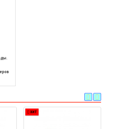
ады.
ьеров
ХИТ
ХИТ