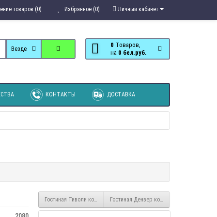
ение товаров (0)
Избранное (0)
Личный кабинет
0
Tоваров,
Везде
на
0 бел.руб.
СТВА
КОНТАКТЫ
ДОСТАВКА
Гостиная Тиволи компоновка №1
Гостиная Денвер компоновка 1
2080