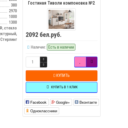
Гостиная Тиволи компоновка №2
380
2970
1000
1300
, стекло
2092 бел.руб.
уктурный,
 Стерлинг
Наличие:
Есть в наличии
КУПИТЬ
КУПИТЬ В 1 КЛИК
Facebook
Google+
Вконтакте
Одноклассники