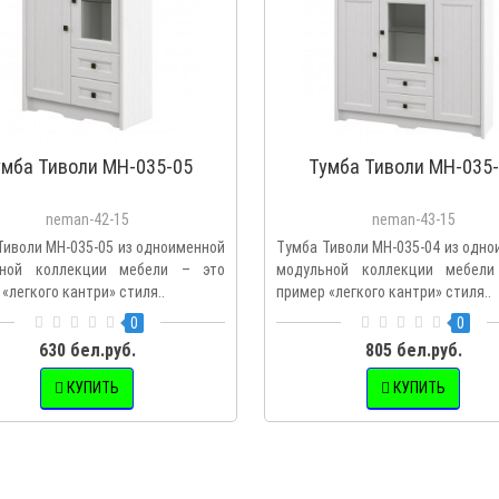
умба Тиволи МН-035-05
Тумба Тиволи МН-035
neman-42-15
neman-43-15
Тиволи МН-035-05 из одноименной
Тумба Тиволи МН-035-04 из одн
ьной коллекции мебели – это
модульной коллекции мебел
«легкого кантри» стиля..
пример «легкого кантри» стиля..
0
0
630 бел.руб.
805 бел.руб.
КУПИТЬ
КУПИТЬ