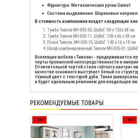
Фурнитура: Металлические ручки Gamet
Система выдвижения: Шариковые направл
В стоимость компоновки входят следующие эл
Тумба Тиволи МН-035-05, ШхВхГ: 90 х 120х 38 см
Тумба Тиволи МН-035-11, ШхВхГ: 138 х 66 х 38 см
Полка Тиволи, МН-035-15, ШхВхГ: 140 х 16 х 18 см
Шкаф комбинированный Тиволи МН-035-01, ШхВхГ: 
Коллекция мебели «Тиволи» - придерживается лу
черты прованской непосредственности и америк
Отличительной чертой стиля «лёгкого кантри» яв
качестве основного выступает белый со структур
тёмный цвет с текстурой дуба. Такая универсал
и будет идеальным решением для владельцев лю
РЕКОМЕНДУЕМЫЕ ТОВАРЫ
ХИТ
ХИТ