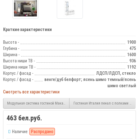
Краткие характеристики
Высота -
1900
Глубина -
475
Ширина -
1600
Высота ниши ТВ -
936
Ширина ниши ТВ -
1192
Корпус / фасад -
ЛДСП/ЛДСП, стекло
Корпус / фасад -
венге/дуб белфорт; ясень шимо темный/ясень
шимо светлый
Смотреть все характеристики
Модульная система гостиной Макарена МДФ
Гостиная Италия пенал с полками стекл
463 бел.руб.
Наличие:
Распродано