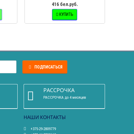
416 бел.руб.
КУПИТЬ
З
ПОДПИСАТЬСЯ
РАССРОЧКА
РАССРОЧКА до 4 месяцев
НАШИ КОНТАКТЫ
+375-29-2809779