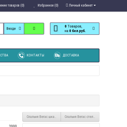
ение товаров (0)
Избранное (0)
Личный кабинет
0
Tоваров,
Везде
на
0 бел.руб.
СТВА
КОНТАКТЫ
ДОСТАВКА
Спальня Вегас шкаф 2-х створчатый
Спальня Вегас стеллаж
2000