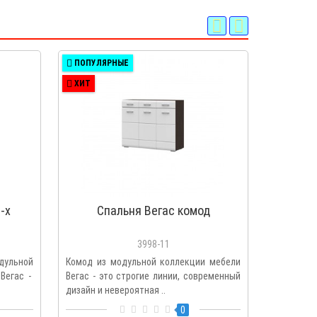
ПОПУЛЯРНЫЕ
ХИТ
ХИТ
-х
Спальня Вегас комод
Спа
3998-11
дульной
Комод из модульной коллекции мебели
Стеллаж и
Вегас -
Вегас - это строгие линии, современный
дополнит 
дизайн и невероятная ..
спальни. С
0