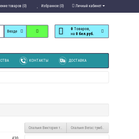
ение товаров (0)
Избранное (0)
Личный кабинет
0
Tоваров,
Везде
на
0 бел.руб.
СТВА
КОНТАКТЫ
ДОСТАВКА
Спальня Виктория тумба прикроватная с ящиками
Спальня Вегас тумба с надстройкой
430