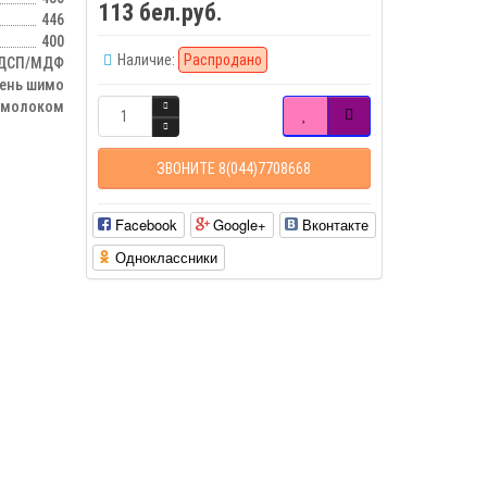
113 бел.руб.
446
400
Наличие:
Распродано
ДСП/МДФ
сень шимо
 молоком
ЗВОНИТЕ 8(044)7708668
Facebook
Google+
Вконтакте
Одноклассники