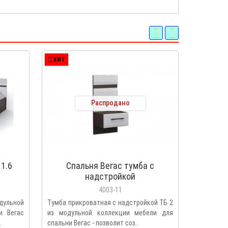
ХИТ
ХИТ
Распродано
1.6
Спальня Вегас тумба с
Шкаф у
надстройкой
4003-11
дульной
Тумба прикроватная с надстройкой ТБ 2
Шкаф уг
и Вегас
из модульной коллекции мебели для
модульн
.
спальни Вегас - позволит соз..
спальни