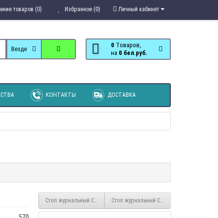
ение товаров (0)
Избранное (0)
Личный кабинет
0
Tоваров,
Везде
на
0 бел.руб.
СТВА
КОНТАКТЫ
ДОСТАВКА
Стол журнальный Соренто
Стол журнальный Статус 2
570