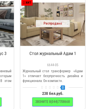
ХИТ
ПОПУЛЯ
ХИТ
Распродано
ус 3
Стол журнальный Адам 1
Жур
6644-05
невый
Журнальный стол трансформер «Адам
Журналь
которым
1» отличает безупречность дизайна и
своим пла
 В этом
функционала. Он компактн..
стеклу до
0
238 бел.руб.
ЗВОНИТЕ 8(044)7708668
З