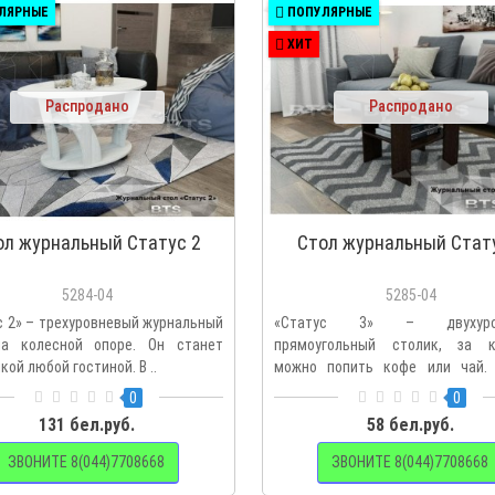
ЛЯРНЫЕ
ПОПУЛЯРНЫЕ
ХИТ
Распродано
Распродано
ол журнальный Статус 2
Стол журнальный Стат
5284-04
5285-04
с 2» – трехуровневый журнальный
«Статус 3» – двухуров
а колесной опоре. Он станет
прямоугольный столик, за 
ой любой гостиной. В ..
можно попить кофе или чай.
плане ..
0
0
131 бел.руб.
58 бел.руб.
ЗВОНИТЕ 8(044)7708668
ЗВОНИТЕ 8(044)7708668