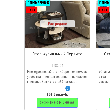
ПОПУЛЯРНЫЕ
ПОПУ
ХИТ
ХИТ
Распродано
Стол журнальный Соренто
Ст
5282-04
Многоуровневый стол «Соренто» помимо
«Стату
удобства использования привлечет
стол н
внимание Ваших гостей благодар..
изюминк
0
101 бел.руб.
ЗВОНИТЕ 8(044)7708668