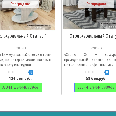
Распродано
Распродано
ол журнальный Статус 1
Стол журнальный Стат
5283-04
5285-04
с 1» – журнальный столик с тремя
«Статус 3» – двухуров
ми, на которые можно положить
прямоугольный столик, за 
 газету или журнал..
можно попить кофе или чай.
плане ..
0
0
124 бел.руб.
58 бел.руб.
ЗВОНИТЕ 8(044)7708668
ЗВОНИТЕ 8(044)7708668