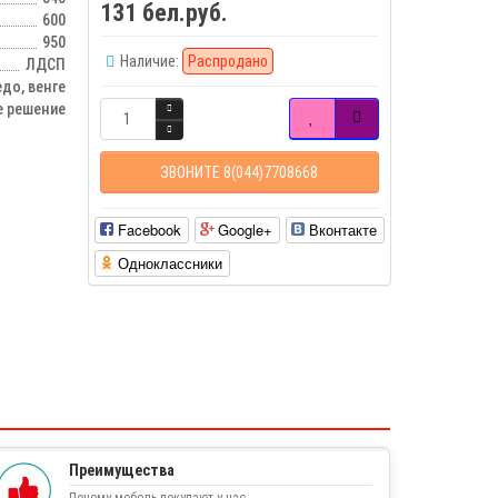
131 бел.руб.
600
950
Наличие:
Распродано
ЛДСП
до, венге
е решение
ЗВОНИТЕ 8(044)7708668
Facebook
Google+
Вконтакте
Одноклассники
Преимущества
Почему мебель покупают у нас