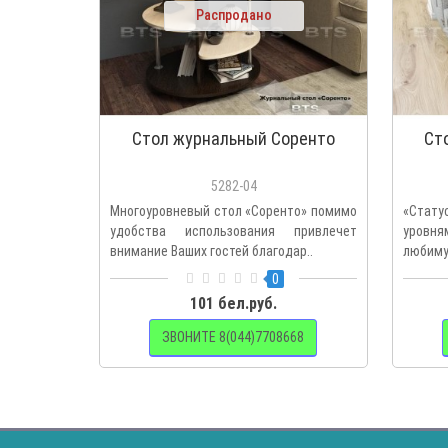
Распродано
Стол журнальный Соренто
Ст
5282-04
Многоуровневый стол «Соренто» помимо
«Стату
удобства использования привлечет
уровня
внимание Ваших гостей благодар..
любимую
0
101 бел.руб.
ЗВОНИТЕ 8(044)7708668