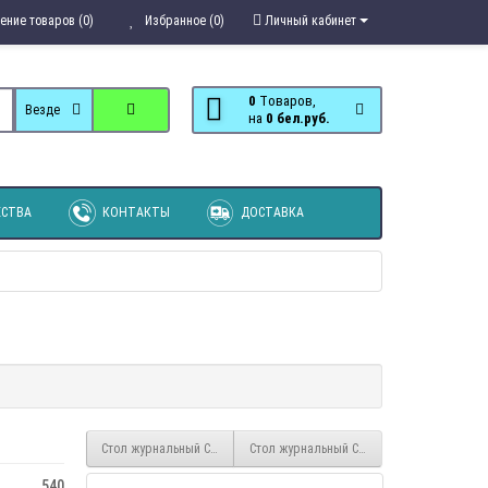
ение товаров (0)
Избранное (0)
Личный кабинет
0
Tоваров,
Везде
на
0 бел.руб.
СТВА
КОНТАКТЫ
ДОСТАВКА
Стол журнальный Статус 1
Стол журнальный Статус 3
540