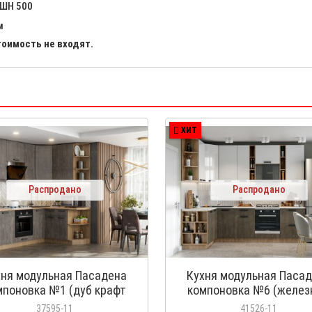
 ШН 500
м
тоимость не входят.
ХИТ
Распродано
Распродано
хня модульная Пасадена
Кухня модульная Паса
мпоновка №1 (дуб крафт
компоновка №6 (желез
отой + железный камень)
камень + белый брилли
37595-11
41526-11