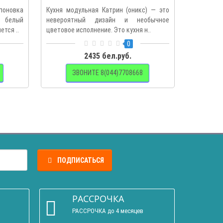
поновка
Кухня модульная Катрин (оникс) — это
Кухня мо
 белый
невероятный дизайн и необычное
невероя
ется ..
цветовое исполнение. Это кухня н..
цветовое и
0
2435 бел.руб.
ЗВОНИТЕ 8(044)7708668
З
ПОДПИСАТЬСЯ
РАССРОЧКА
РАССРОЧКА до 4 месяцев