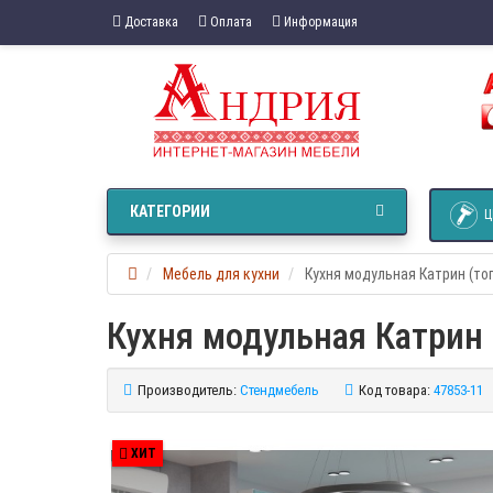
Доставка
Оплата
Информация
КАТЕГОРИИ
Ц
Мебель для кухни
Кухня модульная Катрин (то
Кухня модульная Катрин 
Производитель:
Стендмебель
Код товара:
47853-11
ХИТ