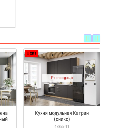
ХИТ
ХИТ
Распродано
дена
Кухня модульная Катрин
Кухня м
ный
(оникс)
ант)
47855-11