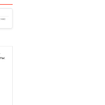
 нас
т
чты: