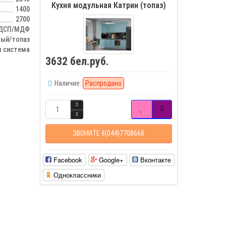
Кухня модульная Катрин (топаз)
1400
2700
ДСП/МДФ
лый/топаз
 система
3632 бел.руб.
Наличие:
Распродано
ЗВОНИТЕ 8(044)7708668
Facebook
Google+
Вконтакте
Одноклассники