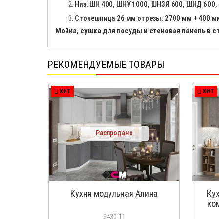
Низ: ШН 400, ШНУ 1000, ШН3Я 600, ШНД 600,
Столешница 26 мм отрезы: 2700 мм + 400 м
Мойка, сушка для посуды и стеновая панель в с
РЕКОМЕНДУЕМЫЕ ТОВАРЫ
ХИТ
ХИТ
Распродано
Кухня модульная Алина
Ку
ко
зол
6430-11