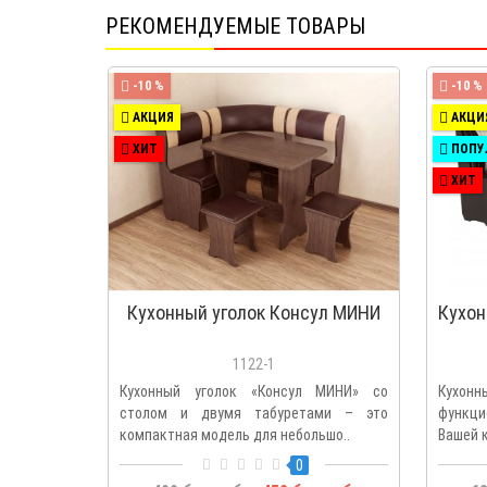
РЕКОМЕНДУЕМЫЕ ТОВАРЫ
-10 %
-10 %
АКЦИЯ
АКЦИ
ХИТ
ПОПУ
ХИТ
Кухонный уголок Консул МИНИ
Кухон
1122-1
Кухонный уголок «Консул МИНИ» со
Кухонны
столом и двумя табуретами – это
функци
компактная модель для небольшо..
Вашей к
0