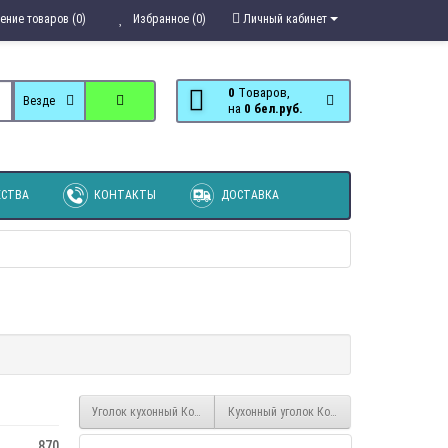
ение товаров (0)
Избранное (0)
Личный кабинет
0
Tоваров,
Везде
на
0 бел.руб.
СТВА
КОНТАКТЫ
ДОСТАВКА
Уголок кухонный Консул-1
Кухонный уголок Консул-4
870