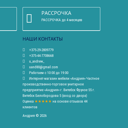
РАССРОЧКА
РАССРОЧКА до 4 месяцев
НАШИ КОНТАКТЫ
+375-29-2809779
+375-44-7708668
u_andrew_
uand80@gmail.com
Работаем с 10:00 до 19:00
Интернет-магазин мебели «Андрия» Частное
производственно-торговое унитарное
предприятие «Андрия» г. Витебск Фрунзе 55 г.
Витебск Белобородова 5 (вход со двора)
Оценка
★★★★★
на основе
отзывов
44
клиентов
Андрия © 2026