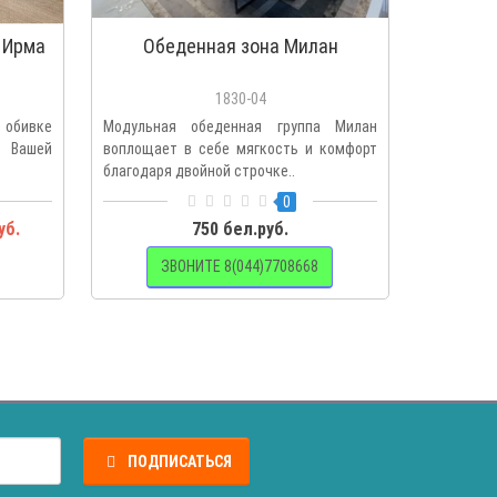
 Ирма
Обеденная зона Милан
Скам
1830-04
в обивке
Модульная обеденная группа Милан
Оформит
р Вашей
воплощает в себе мягкость и комфорт
стильно и
благодаря двойной строчке..
кухонная 
0
уб.
750 бел.руб.
599 
ЗВОНИТЕ 8(044)7708668
ПОДПИСАТЬСЯ