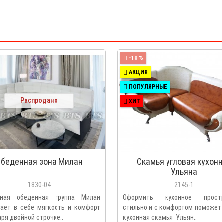
-10 %
АКЦИЯ
ПОПУЛЯРНЫЕ
Распродано
ХИТ
беденная зона Милан
Скамья угловая кухон
Ульяна
1830-04
2145-1
ьная обеденная группа Милан
Оформить кухонное простр
ает в себе мягкость и комфорт
стильно и с комфортом поможет
ря двойной строчке..
кухонная скамья Ульян..