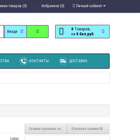
ение товаров (0)
Избранное (0)
Личный кабинет
0
Tоваров,
Везде
на
0 бел.руб.
СТВА
КОНТАКТЫ
ДОСТАВКА
Скамья кухонная со спальным местом прямая Лама
Кухонная скамья Миранда
1000