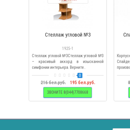
Стеллаж угловой №3
Сп
1925-1
Стеллаж угловой №3Стеллаж угловой №3
Корпус
– красивый аккорд в изысканной
Спайд
симфонии интерьера. Верните..
произво
0
216 бел.руб.
195 бел.руб.
8
ЗВОНИТЕ 8(044)7708668