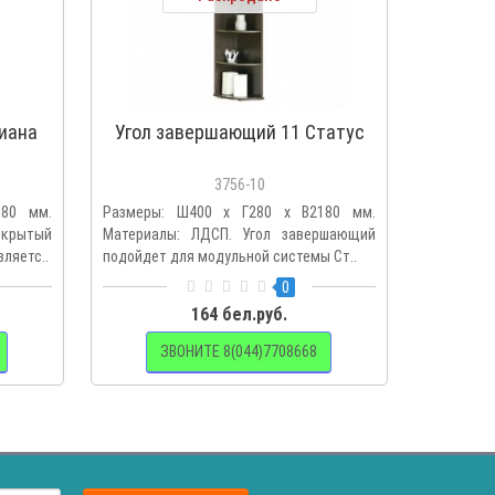
иана
Угол завершающий 11 Статус
3756-10
080 мм.
Размеры: Ш400 х Г280 х В2180 мм.
крытый
Материалы: ЛДСП. Угол завершающий
ляетс..
подойдет для модульной системы Ст..
0
164 бел.руб.
ЗВОНИТЕ 8(044)7708668