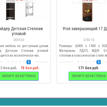
айдер Детская Стеллаж
Угол завершающий 17 Д
угловой
3034-03
3743-10
ная мебель по доступным ценам
Размеры: Ш400 х Г400 х В2
ер Детская Стеллаж угловой
Материалы: ЛДСП, МДФ. От
дится из экологически чис..
стеллаж в классическом стиле яв
0
0
7 бел.руб.
78 бел.руб.
171 бел.руб.
ЗВОНИТЕ 8(044)7708668
ЗВОНИТЕ 8(044)7708668