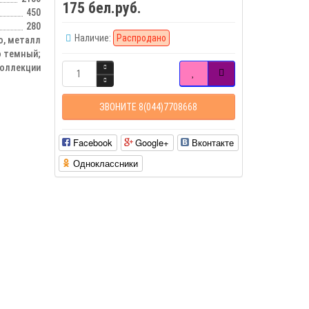
175 бел.руб.
450
280
Наличие:
Распродано
о, металл
о темный;
оллекции
ЗВОНИТЕ 8(044)7708668
Facebook
Google+
Вконтакте
Одноклассники