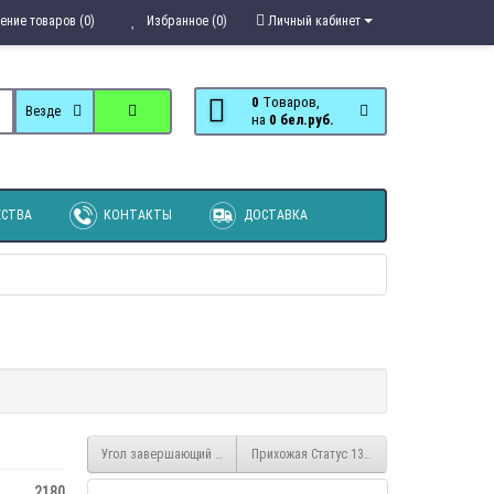
ение товаров (0)
Избранное (0)
Личный кабинет
0
Tоваров,
Везде
на
0 бел.руб.
СТВА
КОНТАКТЫ
ДОСТАВКА
Угол завершающий 16 Диана
Прихожая Статус 13 вешалка
2180