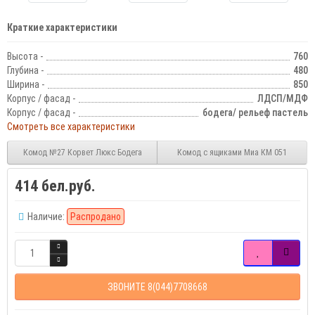
Краткие характеристики
Высота -
760
Глубина -
480
Ширина -
850
Корпус / фасад -
ЛДСП/МДФ
Корпус / фасад -
бодега/ рельеф пастель
Смотреть все характеристики
Комод №27 Корвет Люкс Бодега
Комод с ящиками Миа КМ 051
414 бел.руб.
Наличие:
Распродано
ЗВОНИТЕ 8(044)7708668