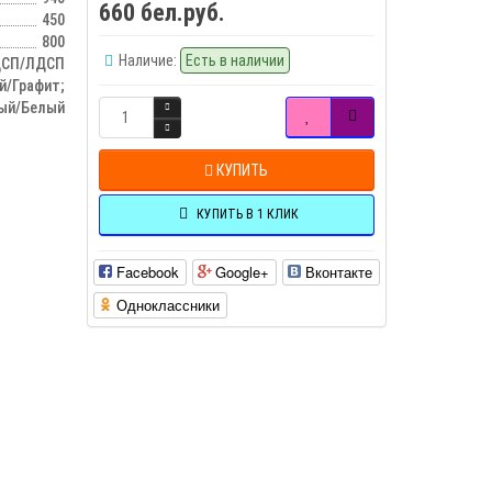
660 бел.руб.
450
800
Наличие:
Есть в наличии
СП/ЛДСП
й/Графит;
ый/Белый
КУПИТЬ
КУПИТЬ В 1 КЛИК
Facebook
Google+
Вконтакте
Одноклассники