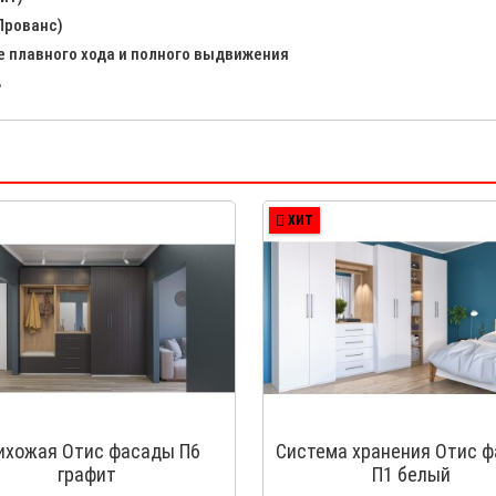
Прованс)
плавного хода и полного выдвижения
ь
ХИТ
ихожая Отис фасады П6
Система хранения Отис 
графит
П1 белый