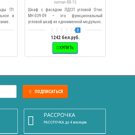
neman-88-15
ады П1
Шкаф с фасадом ЛДСП угловой Отис
Шкаф с фа
льное и
МН-039-09 – это функциональный
это рас
аниз..
угловой шкаф из одноименной модульно..
одноименн
0
1242 бел.руб.
КУПИТЬ
ПОДПИСАТЬСЯ
РАССРОЧКА
РАССРОЧКА до 4 месяцев