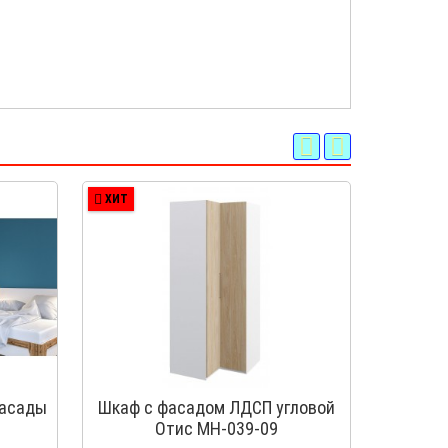
ХИТ
ХИТ
фасады
Шкаф с фасадом ЛДСП угловой
Шкаф 
Отис МН-039-09