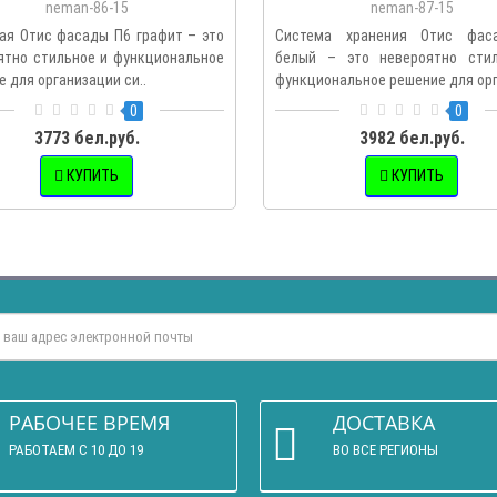
neman-86-15
neman-87-15
ая Отис фасады П6 графит – это
Система хранения Отис фас
ятно стильное и функциональное
белый – это невероятно сти
 для организации си..
функциональное решение для орг
0
0
3773 бел.руб.
3982 бел.руб.
КУПИТЬ
КУПИТЬ
РАБОЧЕЕ ВРЕМЯ
ДОСТАВКА
РАБОТАЕМ С 10 ДО 19
ВО ВСЕ РЕГИОНЫ