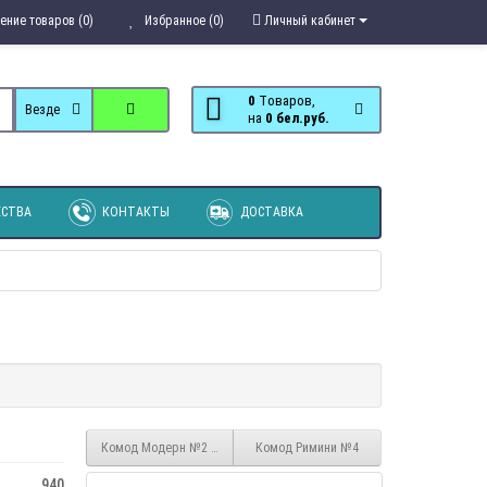
ение товаров (0)
Избранное (0)
Личный кабинет
0
Tоваров,
Везде
на
0 бел.руб.
СТВА
КОНТАКТЫ
ДОСТАВКА
Комод Модерн №2 (3 ящика, 1 дверь)
Комод Римини №4
940