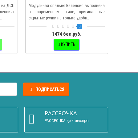
м из ДСП
Модульная спальня Валенсия выполнена
Спальн
енсия»
в современном стиле, оригинальные
компоновк
.
скрытые ручки не только удобн..
мебель дл
0
1474 бел.руб.
КУПИТЬ
ПОДПИСАТЬСЯ
РАССРОЧКА
РАССРОЧКА до 4 месяцев