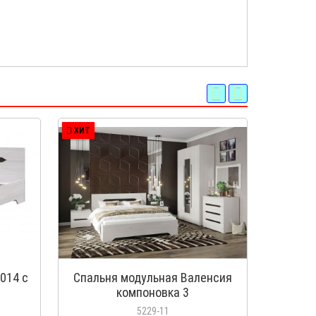
ХИТ
ХИТ
014 с
Спальня модульная Валенсия
Спаль
компоновка 3
5229-11