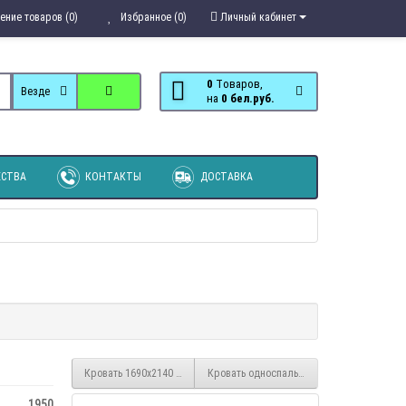
ение товаров (0)
Избранное (0)
Личный кабинет
0
Tоваров,
Везде
на
0 бел.руб.
СТВА
КОНТАКТЫ
ДОСТАВКА
Кровать 1690х2140 ЛЮДМИЛА-16 тонированная темный орех
Кровать односпальная К-0,9
1950