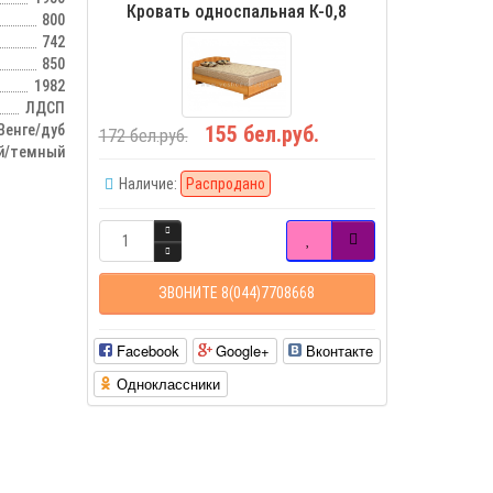
Кровать односпальная К-0,8
800
742
850
1982
ЛДСП
155 бел.руб.
Венге/дуб
172 бел.руб.
й/темный
Наличие:
Распродано
ЗВОНИТЕ 8(044)7708668
Facebook
Google+
Вконтакте
Одноклассники