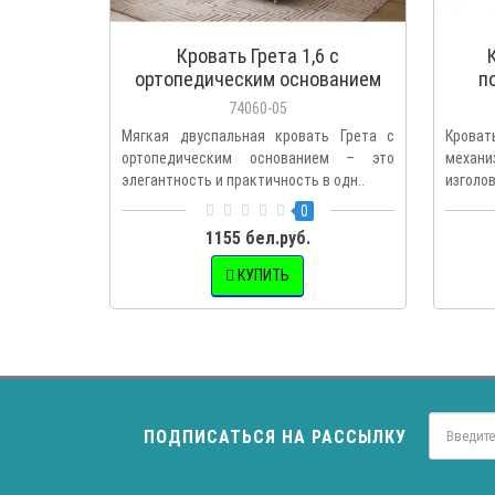
Кровать Грета 1,6 с
ортопедическим основанием
п
74060-05
Мягкая двуспальная кровать Грета с
Крова
ортопедическим основанием – это
механ
элегантность и практичность в одн..
изгол
спально
0
1155 бел.руб.
КУПИТЬ
ПОДПИСАТЬСЯ НА РАССЫЛКУ