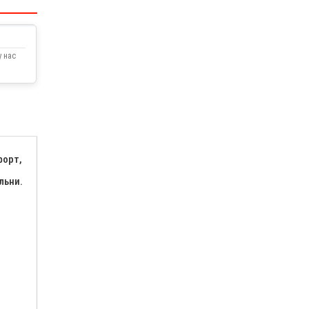
 нас
форт,
льни.