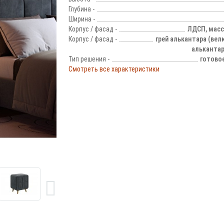
Глубина -
Ширина -
Корпус / фасад -
ЛДСП, масс
Корпус / фасад -
грей алькантара (велю
алькантар
Тип решения -
готово
Смотреть все характеристики
!