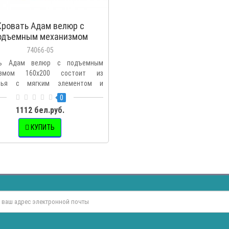
Кровать Адам велюр с
одъемным механизмом
160х200
74066-05
ть Адам велюр с подъемным
измом 160х200 состоит из
овья с мягким элементом и
г..
0
1112 бел.руб.
КУПИТЬ