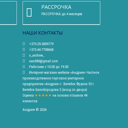
РАССРОЧКА
РАССРОЧКА до 4 месяцев
НАШИ КОНТАКТЫ
+375-29-2809779
+375-44-7708668
u_andrew_
uand80@gmail.com
Работаем с 10:00 до 19:00
Интернет-магазин мебели «Андрия» Частное
производственно-торговое унитарное
предприятие «Андрия» г. Витебск Фрунзе 55 г.
Витебск Белобородова 5 (вход со двора)
Оценка
★★★★★
на основе
отзывов
44
клиентов
Андрия © 2026