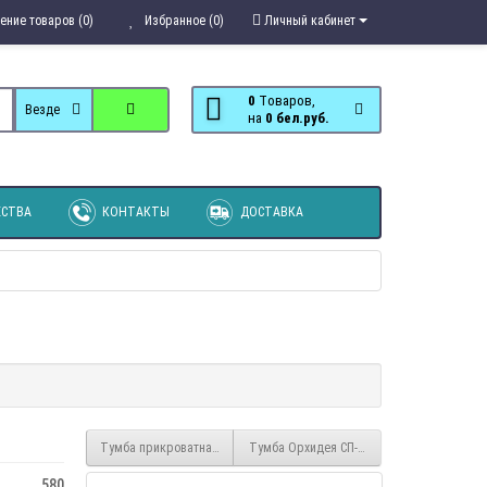
ение товаров (0)
Избранное (0)
Личный кабинет
0
Tоваров,
Везде
на
0 бел.руб.
СТВА
КОНТАКТЫ
ДОСТАВКА
Тумба прикроватная №4
Тумба Орхидея СП-002-16Д2
580