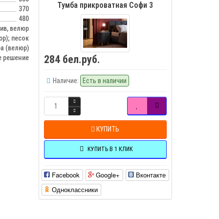
Тумба прикроватная Софи 3
370
480
ив, велюр
р); песок
а (велюр)
284 бел.руб.
е решение
Наличие:
Есть в наличии
КУПИТЬ
КУПИТЬ В 1 КЛИК
Facebook
Google+
Вконтакте
Одноклассники