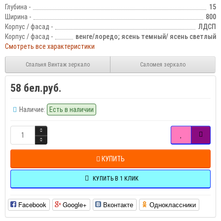
Глубина -
15
Ширина -
800
Корпус / фасад -
ЛДСП
Корпус / фасад -
венге/лоредо; ясень темный/ ясень светлый
Смотреть все характеристики
Спальня Винтаж зеркало
Саломея зеркало
58 бел.руб.
Наличие:
Есть в наличии
КУПИТЬ
КУПИТЬ В 1 КЛИК
Facebook
Google+
Вконтакте
Одноклассники