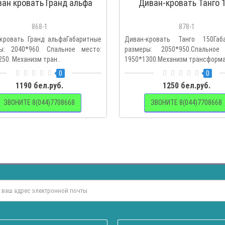
ан кровать Гранд альфа
Диван-кровать Танго 
868-1
878-1
кровать Гранд альфаГабаритные
Диван-кровать Танго 150Габ
ы: 2040*960. Спальное место:
размеры: 2050*950.Спальное
50. Механизм тран..
1950*1300.Механизм трансформа
0
0
1190 бел.руб.
1250 бел.руб.
ЗВОНИТЕ 8(044)7708668
ЗВОНИТЕ 8(044)7708668