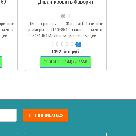
150
Диван-кровать Фаворит
881-1
аритные
Диван-кровать ФаворитГабаритные
 место:
размеры: 2150*850.Спальное место:
ции..
1950*1450.Механизм трансформации: ..
0
1392 бел.руб.
ЗВОНИТЕ 8(044)7708668
ПОДПИСАТЬСЯ