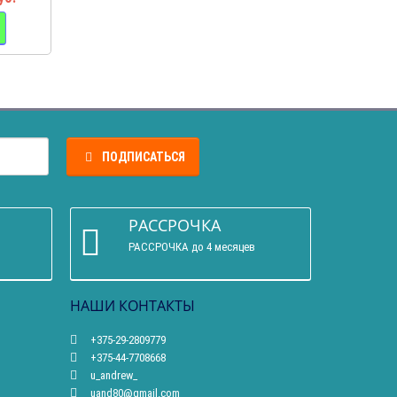
ПОДПИСАТЬСЯ
РАССРОЧКА
РАССРОЧКА до 4 месяцев
НАШИ КОНТАКТЫ
+375-29-2809779
+375-44-7708668
u_andrew_
uand80@gmail.com