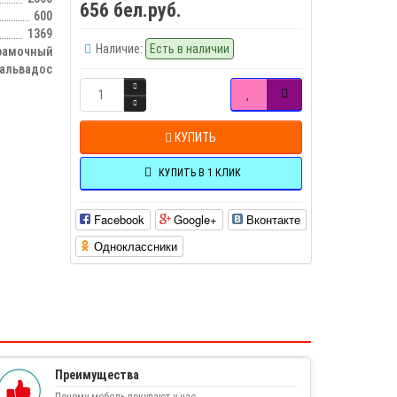
656 бел.руб.
600
1369
Наличие:
Есть в наличии
рамочный
Кальвадос
КУПИТЬ
КУПИТЬ В 1 КЛИК
Facebook
Google+
Вконтакте
Одноклассники
Преимущества
Почему мебель покупают у нас