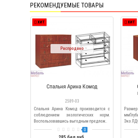
РЕКОМЕНДУЕМЫЕ ТОВАРЫ
ХИТ
ХИТ
Распродано
Спальня Арина Комод
2589-03
Спальня Арина Комод производится с
Разме
соблюдением экологических норм.
ммГлуб
Воспользовавшись выгодным предлож..
Эко ЛДС
0
285 бел.руб.