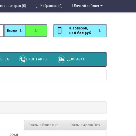
ение товаров (0)
Избранное (0)
Личный кабинет
0
Tоваров,
Везде
на
0 бел.руб.
СТВА
КОНТАКТЫ
ДОСТАВКА
Спальня Винтаж кровать 1,6
Спальня Арина Зеркало к комоду (макия
2360