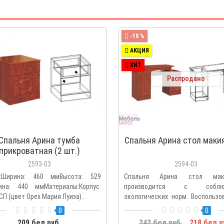
-10 %
АКЦИЯ
ХИТ
Распродано
Спальня Арина тумба
Спальня Арина стол мак
прикроватная (2 шт.)
2593-03
2594-03
р:Ширина: 460 ммВысота: 529
Спальня Арина стол мак
ина: 440 ммМатериалы:Корпус:
производится с соблюд
П (цвет Орех Мария Луиза)..
экологических норм. Воспользо
выгодны..
0
0
209 бел.руб.
242 бел.руб.
218 бел.р