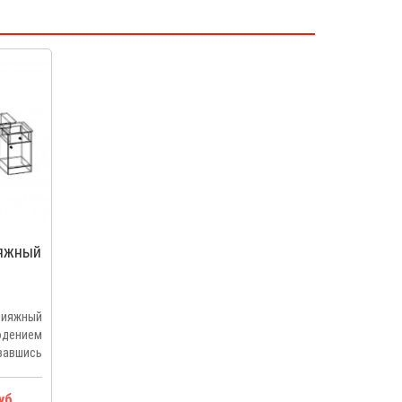
ияжный
ияжный
ением
вавшись
уб.